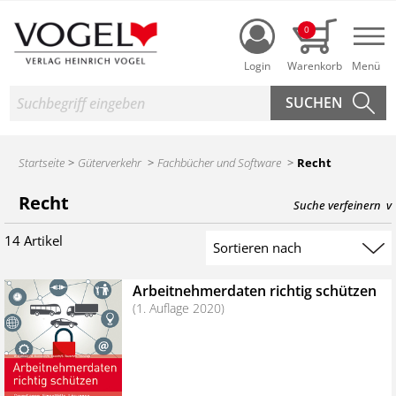
Login
0
Nav
Suche
Startseite
Güterverkehr
Fachbücher und Software
Recht
Produktsuche des Heinrich Vogel Shop
Recht
Suche verfeinern
14 Artikel
Suchergebnis sortieren
Arbeitnehmerdaten richtig schützen
(1. Auflage 2020)