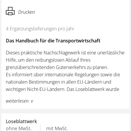
Drucken
4 Ergänzungslieferungen pro Jahr
Das Handbuch für die Transportwirtschaft
Dieses praktische Nachschlagewerk ist eine unerlässliche
Hilfe, um den reibungslosen Ablauf Ihres
grenzüberschreitenden Güterverkehrs zu planen.
Es informiert über internationale Regelungen sowie die
nationalen Bestimmungen in allen EU-Ländern und
wichtigen Nicht-EU-Ländern. Das Loseblattwerk wurde
von Branchenkennern erstellt, ist benutzerfreundlich
weiterlesen
aufgebaut (Gliederung nach Anwendungs- und
Sachgebieten) und durch regelmäßige
Ergänzungslieferungen immer aktuell. Herausgeber ist
Loseblattwerk
der BGL.
ohne MwSt.
mit MwSt.