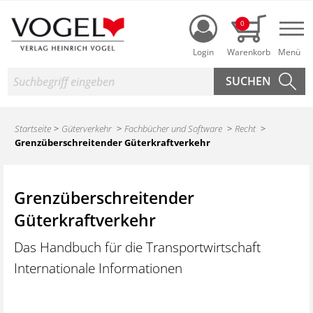
Login
0
Nav
Suche
Startseite
Güterverkehr
Fachbücher und Software
Recht
Grenzüberschreitender Güterkraftverkehr
Grenzüberschreitender
Güterkraftverkehr
Das Handbuch für die Transportwirtschaft
Internationale Informationen