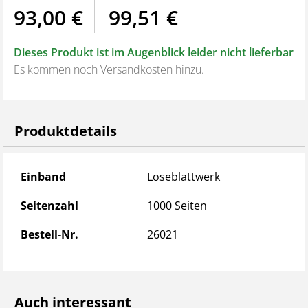
93,00 €
99,51 €
Aus dem Inhalt:
Länderübersicht
Dieses Produkt ist im Augenblick leider nicht lieferbar
Aktuelle Informationen (Fahrverbote in diversen
Es kommen noch Versandkosten hinzu.
Ländern, Länderausnahmen zum Sonn- und
Feiertagsverbot, Beförderungsvertrag,
Sozialvorschriften)
Produktdetails
Umfassende Länderinformationen zu EU-Staaten und
Nicht-EU-Staaten
Informationen zum Marktzugang
Produktdetails
Einband
Loseblattwerk
Fachbeiträge (u.a. Eurolizenz)
Daten/Statistiken/Anschriften
Seitenzahl
1000 Seiten
Bestell-Nr.
26021
Mit Ergänzungsdienst!
Bei Bestellung dieses Loseblattwerkes erhalten Sie
automatisch Ergänzungslieferungen bei aktuellen
Auch interessant