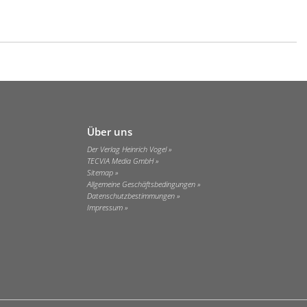
Über uns
Der Verlag Heinrich Vogel
TECVIA Media GmbH
Sitemap
Allgemeine Geschäftsbedingungen
Datenschutzbestimmungen
Impressum