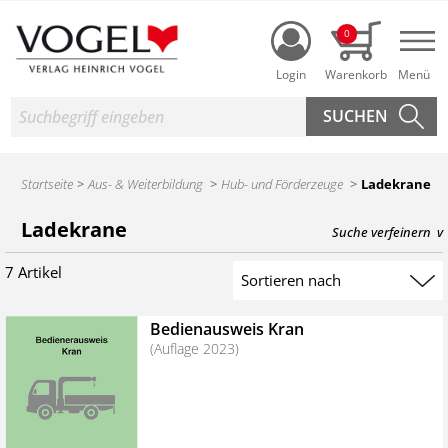
Login
0
Nav
Suche
Startseite
Aus- & Weiterbildung
Hub- und Förderzeuge
Ladekrane
Produktsuche des Heinrich Vogel Shop
Ladekrane
Suche verfeinern
7 Artikel
Suchergebnis sortieren
Bedienausweis Kran
(Auflage 2023)