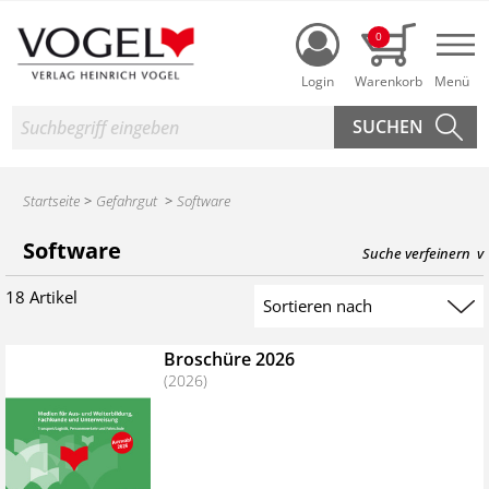
Login
0
Nav
Suche
Startseite
Gefahrgut
Software
Produktsuche des Heinrich Vogel Shop
Software
Suche verfeinern
18 Artikel
Suchergebnis sortieren
Broschüre 2026
(2026)