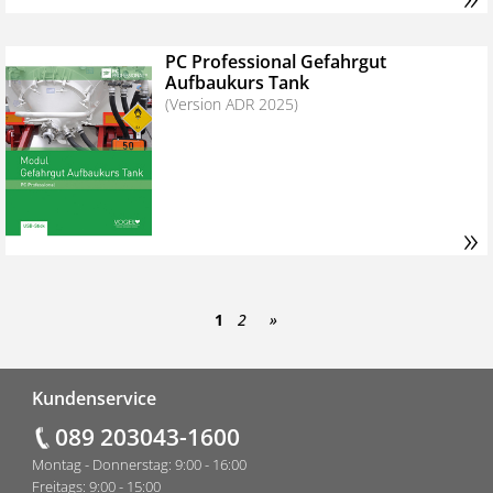
PC Professional ­Gefahrgut
Aufbaukurs Tank
(Version ADR 2025)
»
1
2
Fußzeile
Kundenservice
089 203043-1600
Montag - Donnerstag: 9:00 - 16:00
Freitags: 9:00 - 15:00