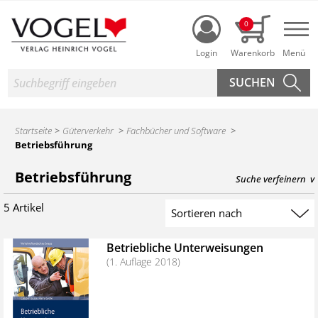
Login
0
Nav
Suche
Startseite
Güterverkehr
Fachbücher und Software
Betriebsführung
Produktsuche des Heinrich Vogel Shop
Betriebsführung
Suche verfeinern
5 Artikel
Suchergebnis sortieren
Betriebliche Unterweisungen
(1. Auflage 2018)