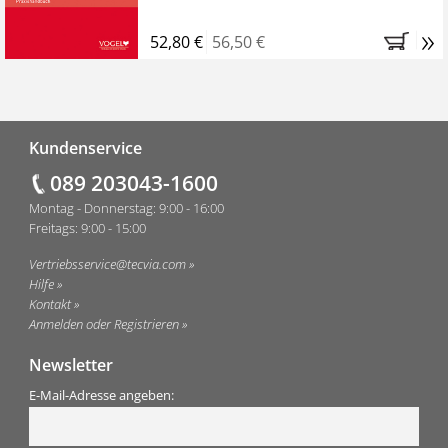
»
52,80 €
56,50 €
Fußzeile
Kundenservice
089 203043-1600
Montag - Donnerstag: 9:00 - 16:00
Freitags: 9:00 - 15:00
Vertriebsservice@tecvia.com
Hilfe
Kontakt
Anmelden oder Registrieren
Newsletter
E-Mail-Adresse angeben: