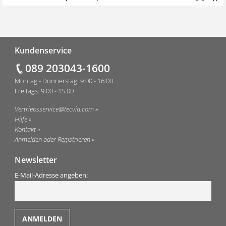
Fußzeile
Kundenservice
089 203043-1600
Montag - Donnerstag: 9:00 - 16:00
Freitags: 9:00 - 15:00
Vertriebsservice@tecvia.com
Hilfe
Kontakt
Anmelden oder Registrieren
Newsletter
E-Mail-Adresse angeben: