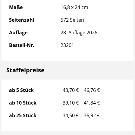
Nutzfahrzeuge pflegen und warten
Maße
16,8 x 24 cm
Güter verladen
Betriebsbereitschaft des Motors und der elektrischen
Seitenzahl
572 Seiten
Anlage überprüfen
Auflage
28. Auflage 2026
Routen und Touren für inländische Zielgebiete planen
und durchführen
Bestell-Nr.
23201
Antriebsstrang nutzen, Fahrgestell und Räder
überprüfen
Funktion der Bremsanlage überprüfen
Staffelpreise
Beförderungsablauf auftragsoptimiert gestalten
Routen und Touren in ausländische Zielgebiete
planen und durchführen
Staffelpreise
ab 5 Stück
43,70 € | 46,76 €
KOM im Linien- und Gelegenheitsverkehr
Spezielle Güter transportieren
ab 10 Stück
39,10 € | 41,84 €
Elektronische Geräte einsetzen und bedienen
ab 25 Stück
34,50 € | 36,92 €
---------------------------------------------------------------------------------
------