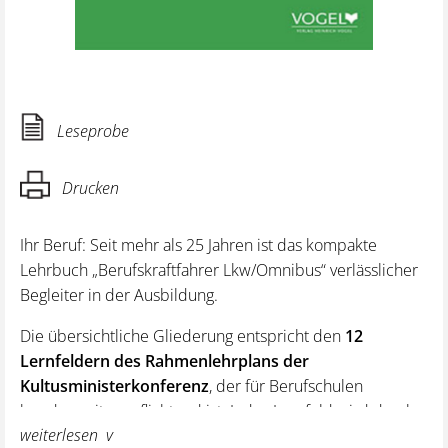
Leseprobe
Drucken
Ihr Beruf: Seit mehr als 25 Jahren ist das kompakte
Lehrbuch „Berufskraftfahrer Lkw/Omnibus“ verlässlicher
Begleiter in der Ausbildung.
Die übersichtliche Gliederung entspricht den
12
Lernfeldern des Rahmenlehrplans der
Kultusministerkonferenz
, der für Berufschulen
bundesweit verpflichtend ist. Jedes Lernfeld wird durch
weiterlesen
eine kurze Einführung eingeleitet. Wichtige Hinweise,