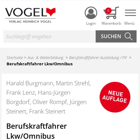
Login
0
Nav
Suche
Startseite
Aus- & Weiterbildung
Berufskraftfahrer Ausbildung / FIF
Berufskraftfahrer Lkw/Omnibus
Harald Burgmann, Martin Strehl,
Frank Lenz, Hans-Jürgen
Borgdorf, Oliver Rompf, Jürgen
Steinert, Frank Steinert
Berufskraftfahrer
Lkw/Omnibus