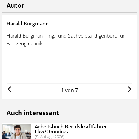
Autor
Werfen Sie auch einen Blick auf unsere
Sparangebote
!
Harald Burgmann
Ma
Berufskraftfahrer Lkw/Omnibus Ausbildungspaket
Print
Harald Burgmann, Ing.- und Sachverständigenbüro für
Mar
Berufskraftfahrer Lkw/Omnibus Ausbildungspaket
Fahrzeugtechnik.
bis
Online
le
We
1 von 7
Auch interessant
Arbeitsbuch Berufskraftfahrer
Lkw/Omnibus
(5. Auflage 2026)