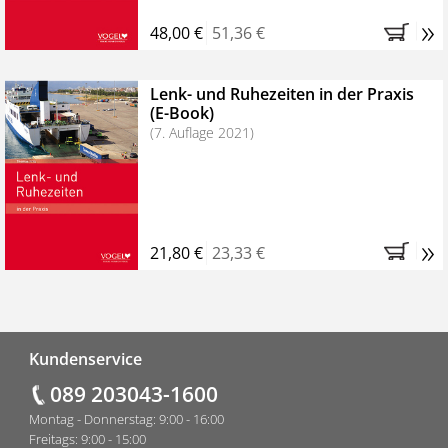
»
48,00 €
51,36 €
Lenk- und Ruhezeiten in der Praxis
(E-Book)
(7. Auflage 2021)
»
21,80 €
23,33 €
Fußzeile
Kundenservice
089 203043-1600
Montag - Donnerstag: 9:00 - 16:00
Freitags: 9:00 - 15:00