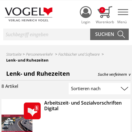
Login
0
Nav
Suche
Startseite
Personenverkehr
Fachbücher und Software
Lenk- und Ruhezeiten
Produktsuche des Heinrich Vogel Shop
Lenk- und Ruhezeiten
Suche verfeinern
8 Artikel
Suchergebnis sortieren
Arbeitszeit- und Sozialvorschriften
Digital