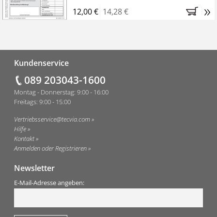
»
12,00 €
14,28 €
Fußzeile
Kundenservice
089 203043-1600
Montag - Donnerstag: 9:00 - 16:00
Freitags: 9:00 - 15:00
Vertriebsservice@tecvia.com
Hilfe
Kontakt
Anmelden oder Registrieren
Newsletter
E-Mail-Adresse angeben: