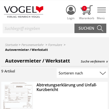
Login
0
Nav
Suche
Startseite
Personenverkehr
Formulare
Autovermieter / Werkstatt
Produktsuche des Heinrich Vogel Shop
Autovermieter / Werkstatt
Suche verfeinern
9 Artikel
Suchergebnis sortieren
Abtretungserklärung und Unfall-
Kurzbericht