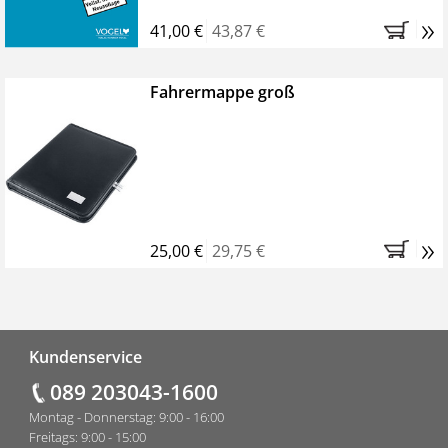
»
41,00 €
43,87 €
Fahrermappe groß
»
25,00 €
29,75 €
Fußzeile
Kundenservice
089 203043-1600
Montag - Donnerstag: 9:00 - 16:00
Freitags: 9:00 - 15:00