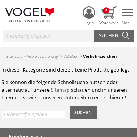
Login
0
Nav
Suche
Startseite
Verkehrserziehung
Zubehör
Verkehrszeichen
Produktsuche des Heinrich Vogel Shop
In dieser Kategorie sind derzeit keine Produkte gepflegt.
Sie können die folgende Schnellsuche nutzen oder
alternativ auf unsere
Sitemap
schauen und in unseren
Themen, sowie in unseren Unterseiten recherchieren!
Kundenservice