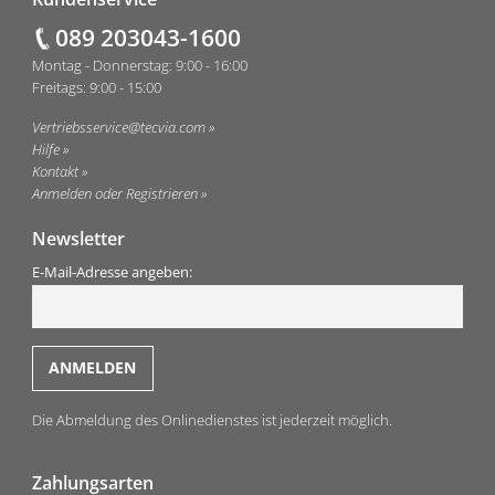
Fußzeile
089 203043-1600
Montag - Donnerstag: 9:00 - 16:00
Freitags: 9:00 - 15:00
Vertriebsservice@tecvia.com
Hilfe
Kontakt
Anmelden oder Registrieren
Newsletter
E-Mail-Adresse angeben:
Die Abmeldung des Onlinedienstes ist jederzeit möglich.
Zahlungsarten