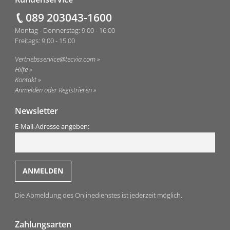
Fußzeile
089 203043-1600
Montag - Donnerstag: 9:00 - 16:00
Freitags: 9:00 - 15:00
Vertriebsservice@tecvia.com
Hilfe
Kontakt
Anmelden oder Registrieren
Newsletter
E-Mail-Adresse angeben:
Die Abmeldung des Onlinedienstes ist jederzeit möglich.
Zahlungsarten