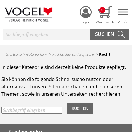
Login
0
Nav
Suche
Startseite
Güterverkehr
Fachbücher und Software
Recht
Produktsuche des Heinrich Vogel Shop
In dieser Kategorie sind derzeit keine Produkte gepflegt.
Sie können die folgende Schnellsuche nutzen oder
alternativ auf unsere
Sitemap
schauen und in unseren
Themen, sowie in unseren Unterseiten recherchieren!
Kundenservice