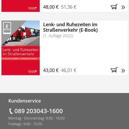
»
48,00 €
51,36 €
Lenk- und Ruhezeiten im
Straßenverkehr (E-Book)
(1. Auflage 2022)
»
43,00 €
46,01 €
Fußzeile
Kundenservice
089 203043-1600
Montag - Donnerstag: 9:00 - 16:00
Freitags: 9:00 - 15:00