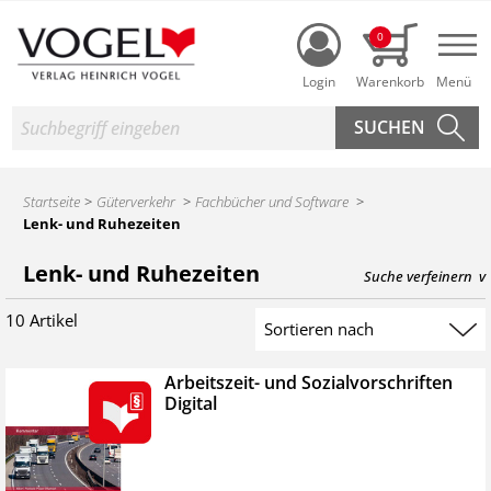
Login
0
Nav
Suche
Startseite
Güterverkehr
Fachbücher und Software
Lenk- und Ruhezeiten
Produktsuche des Heinrich Vogel Shop
Lenk- und Ruhezeiten
Suche verfeinern
10 Artikel
Suchergebnis sortieren
Arbeitszeit- und Sozialvorschriften
Digital