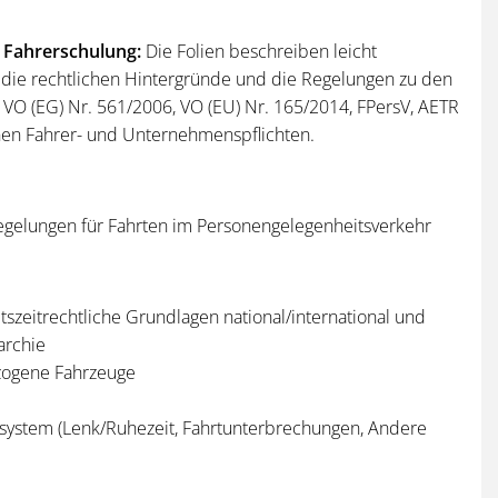
) Fahrerschulung:
Die Folien beschreiben leicht
 die rechtlichen Hintergründe und die Regelungen zu den
VO (EG) Nr. 561/2006, VO (EU) Nr. 165/2014, FPersV, AETR
en Fahrer- und Unternehmenspflichten.
egelungen für Fahrten im Personengelegenheitsverkehr
tszeitrechtliche Grundlagen national/international und
archie
zogene Fahrzeuge
system (Lenk/Ruhezeit, Fahrtunterbrechungen, Andere
eiten u.v.m.)
gelungen (Fähre/Zug, Mehrfahrerbesetzung, AETR u.a.)