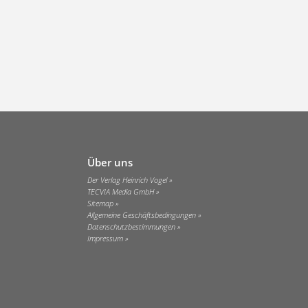
Über uns
Der Verlag Heinrich Vogel
TECVIA Media GmbH
Sitemap
Allgemeine Geschäftsbedingungen
Datenschutzbestimmungen
Impressum