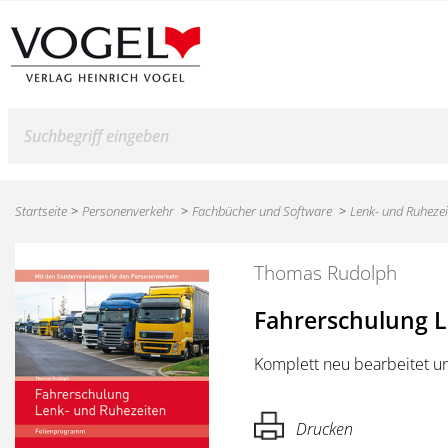
Suche
Startseite
Personenverkehr
Fachbücher und Software
Lenk- und Ruhezei
Thomas Rudolph
Fahrerschulung L
Komplett neu bearbeitet un
Drucken