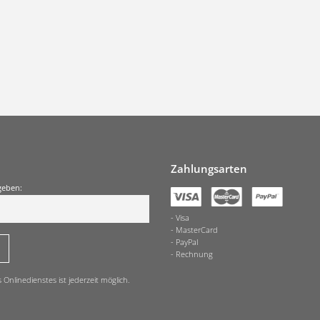
Zahlungsarten
geben:
Visa
MasterCard
PayPal
Rechnung
nlinedienstes ist jederzeit möglich.