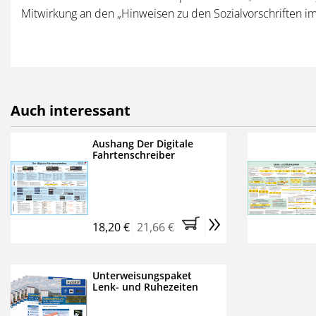
Hardware
: IBM-kompat
Mitwirkung an den „Hinweisen zu den Sozialvorschriften i
Anschluss, 4 GB freier 
x 768
Sparen im Paket!
Auch interessant
Unser
Unterweisungspake
Unterweisung Ihrer Fahrer 
Aushang Der Digitale
Exemplare der 12-seitigen
Fahrtenschreiber
»
18,20 €
21,66 €
Unterweisungspaket
Lenk- und Ruhezeiten