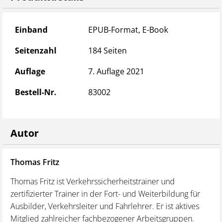
Aus dem Inhalt:
Produktdetails
Einband
EPUB-Format, E-Book
Lenk- und Ruhezeiten (tägliche und wöchentliche
Lenk- und Ruhezeiten, Arbeitszeit- und
Seitenzahl
184 Seiten
Sonderregelungen)
Auflage
7. Auflage 2021
Der Digitale Fahrtenschreiber (rechtliche Grundlagen
und Pflichten, Aufzeichnungstechnik, Handhabung)
Bestell-Nr.
83002
Mitführpflichten (persönliche Dokumente, Schau- und
Tageskontrollblätter, sonstige Bescheinigungen)
Haftungsfragen (Unternehmer- und Fahrer-
Autor
Verantwortung, Auftraggeber-Haftung)
Einbezogene Fahrzeuge (mit Ausnahmeregelungen
national und EU-weit)
Thomas Fritz
Einbezogener Personenkreis (Anforderungen nach VO
Thomas Fritz ist Verkehrssicherheitstrainer und
(EG) Nr. 561/2006 und neuem BKrFQG)
zertifizierter Trainer in der Fort- und Weiterbildung für
Bußgeldbestimmungen und Sanktionen bei Verstößen
Ausbilder, Verkehrsleiter und Fahrlehrer. Er ist aktives
Begriffsbestimmungen
Mitglied zahlreicher fachbezogener Arbeitsgruppen.
Wesentliche Vorschriften im Überblick (national,