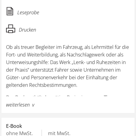
Leseprobe
Drucken
Ob als treuer Begleiter im Fahrzeug, als Lehrmittel für die
Fort- und Weiterbildung, als Nachschlagewerk oder als
Unterweisungshilfe: Das Werk „Lenk- und Ruhezeiten in
der Praxis“ unterstützt Fahrer sowie Unternehmen im
Güter- und Personenverkehr bei der Einhaltung der
geltenden Rechtsbestimmungen.
Das Buch enthält das nötige Basiswissen zum Thema
weiterlesen
„Lenk- und Ruhezeiten“ – kompakt, übersichtlich, leicht
verständlich.
Praxisbeispiele und -tipps erleichtern den schnellen
E-Book
Einstieg in das komplexe Rechtsgebiet, und helfen, alle
ohne MwSt.
mit MwSt.