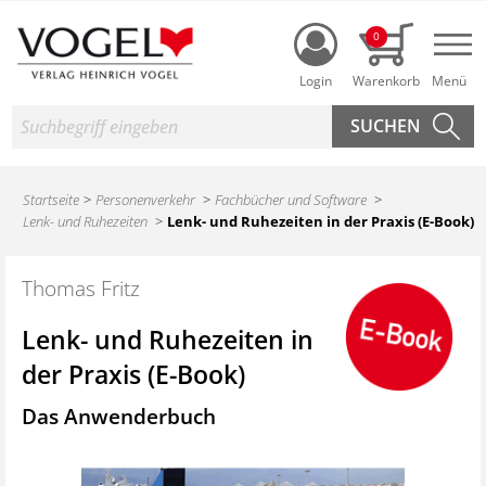
Login
0
Nav
Suche
Startseite
Personenverkehr
Fachbücher und Software
Lenk- und Ruhezeiten
Lenk- und Ruhezeiten in der Praxis (E-Book)
Thomas Fritz
Lenk- und Ruhezeiten in
der Praxis (E-Book)
Das Anwenderbuch