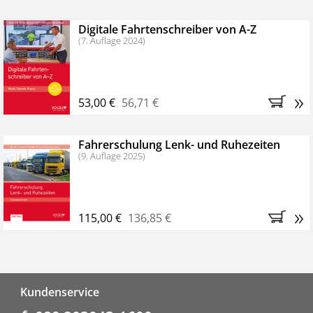
Digitale Fahrtenschreiber von A-Z
(7. Auflage 2024)
»
53,00 €
56,71 €
Fahrerschulung Lenk- und Ruhezeiten
(9. Auflage 2025)
»
115,00 €
136,85 €
Fußzeile
Kundenservice