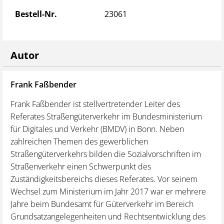
Rahmenbedingungen für sichere und gesicherte
Bestell-Nr.
23061
Parkflächen
Verbot von Akkordlöhnen
Autonome Fahrsysteme
Autor
Änderungen für Fahrzeuge mit analogem
Fahrtenschreiber
Frank Faßbender
Gö
i
Frank Faßbender ist stellvertretender Leiter des
Gö
Referates Straßengüterverkehr im Bundesministerium
de
für Digitales und Verkehr (BMDV) in Bonn. Neben
ih
 und
zahlreichen Themen des gewerblichen
Log
,
Straßengüterverkehrs bilden die Sozialvorschriften im
We
Straßenverkehr einen Schwerpunkt des
Di
ner
Zuständigkeitsbereichs dieses Referates. Vor seinem
Kul
Wechsel zum Ministerium im Jahr 2017 war er mehrere
gi
Jahre beim Bundesamt für Güterverkehr im Bereich
Un
Grundsatzangelegenheiten und Rechtsentwicklung des
Di