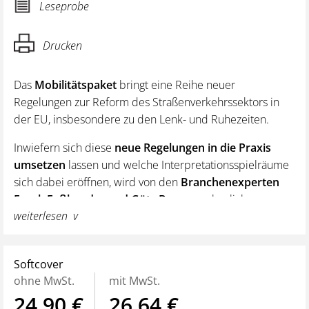
Leseprobe
Drucken
Das
Mobilitätspaket
bringt eine Reihe neuer
Regelungen zur Reform des Straßenverkehrssektors in
der EU, insbesondere zu den Lenk- und Ruhezeiten.
Inwiefern sich diese
neue Regelungen in die Praxis
umsetzen
lassen und welche Interpretationsspielräume
sich dabei eröffnen, wird von den
Branchenexperten
Frank Faßbender und Götz Bopp
anschaulich
weiterlesen
dargestellt und kommentiert.
Mit zahlreichen grafischen Darstellungen und Beispielen,
praktischen Tipps, hilfreichen QR-Codes und einer
Softcover
Gegenüberstellung der neuen und bisherigen EU-
ohne MwSt.
mit MwSt.
Regelungen.
24,90 €
26,64 €