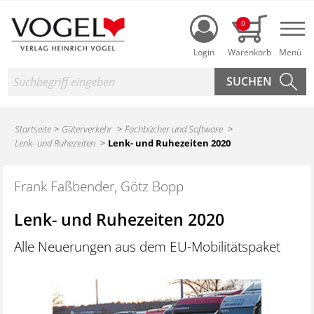
Login
0
Nav
Suche
Startseite
Güterverkehr
Fachbücher und Software
Lenk- und Ruhezeiten
Lenk- und Ruhezeiten 2020
Frank Faßbender, Götz Bopp
Lenk- und Ruhezeiten 2020
Alle Neuerungen aus dem EU-Mobilitätspaket