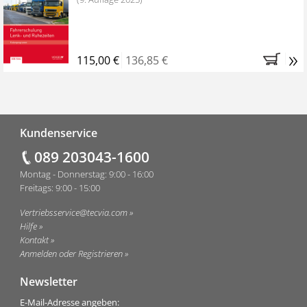
»
115,00 €
136,85 €
Fußzeile
Kundenservice
089 203043-1600
Montag - Donnerstag: 9:00 - 16:00
Freitags: 9:00 - 15:00
Vertriebsservice@tecvia.com
Hilfe
Kontakt
Anmelden oder Registrieren
Newsletter
E-Mail-Adresse angeben: