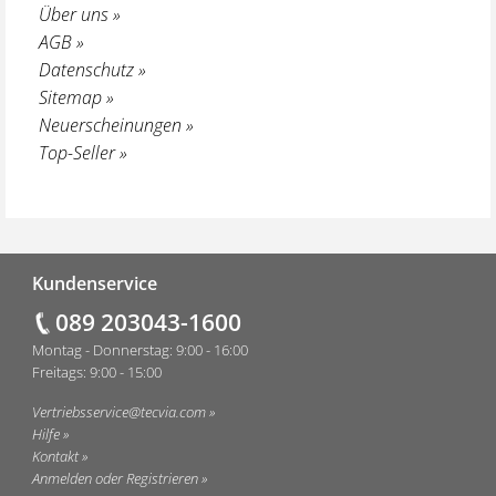
Über uns »
AGB »
Datenschutz »
Sitemap »
Neuerscheinungen »
Top-Seller »
Fußzeile
Kundenservice
089 203043-1600
Montag - Donnerstag: 9:00 - 16:00
Freitags: 9:00 - 15:00
Vertriebsservice@tecvia.com
Hilfe
Kontakt
Anmelden oder Registrieren