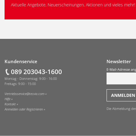
Aktuelle Angebote, Neuerscheinungen, Aktionen und vieles mehr!
Fußzeile
Kundenservice
Newsletter
089 203043-1600
E-Mail-Adresse an
Montag - Donnerstag: 9:00 - 16:00
Freitags: 9:00 - 15:00
Vertriebsservice@tecvia.com
Hilfe
Kontakt
Die Abmeldung des O
Anmelden oder Registrieren