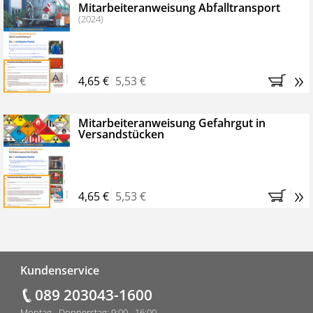
Mitarbeiteranweisung Abfalltransport
(2024)
»
4,65 €
5,53 €
Mitarbeiteranweisung Gefahrgut in
Versandstücken
»
4,65 €
5,53 €
Fußzeile
Kundenservice
089 203043-1600
Montag - Donnerstag: 9:00 - 16:00