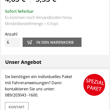
der ersten Seite fassen die zentralen Lernziele kompakt
zusammen.
Sofort lieferbar
Es kommen noch Versandkosten hinzu.
Aus dem Inhalt:
Mindestbestellmenge = 6 Expl.
Gefahren erkennen
Anzahl
Batterien zuordnen
Schwerpunkte: Richtig verpacken, kennzeichnen und
dokumentieren
Handwerkerregelung und Handgepäcksregeln
Unser Angebot
NEU:
Rücksendungen/Reklamationen
Sie benötigen ein individuelles Paket
End-of-life Batterien
mit Fahreranweisungen? Dann
Beschädigte oder defekte Batterien
kontaktieren Sie uns unter:
---------------------------------------------------------------------------------
089/203043 -1600.
---------------------
Warum Mitarbeiteranweisungen?
KONTAKT