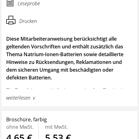
Leseprobe
Drucken
Diese Mitarbeiteranweisung berücksichtigt alle
geltenden Vorschriften und enthält zusätzlich das
Thema Natrium-Ionen-Batterien sowie detaillierte
Hinweise zu Rücksendungen, Reklamationen und
dem sicheren Umgang mit beschädigten oder
defekten Batterien.
Die Broschüre vermittelt einen praxisnahen Einstieg in
weiterlesen
den sicheren und gesetzeskonformen Umgang. Sie
erklärt verständlich die Risiken sowie die korrekte
Verpackung, Kennzeichnung und Dokumentation.
Broschüre, farbig
Zahlreiche Abbildungen und Praxisbeispiele
ohne MwSt.
mit MwSt.
verdeutlichen die Gefahren und geben klare
4,65 €
5,53 €
Handlungsempfehlungen. Die „10 wichtigsten Punkte“ auf