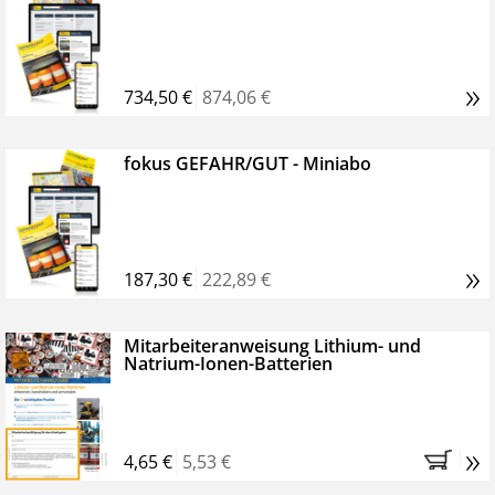
»
734,50 €
874,06 €
fokus GEFAHR/GUT - Miniabo
»
187,30 €
222,89 €
Mitarbeiteranweisung Lithium- und
Natrium-Ionen-Batterien
»
4,65 €
5,53 €