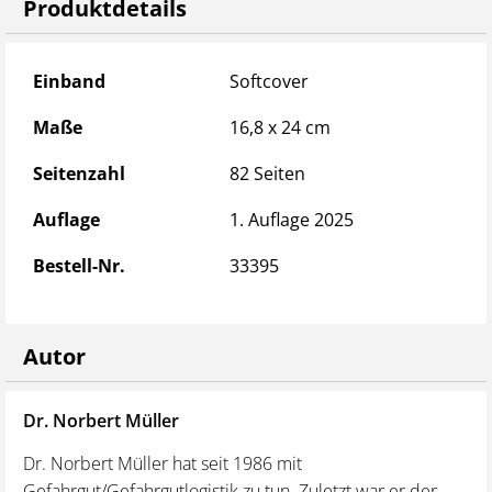
BattDG mit Begründung als zusätzlicher Download
Produktdetails
verfügbar – jeweils in aktuell gehaltener Fassung.
Produktdetails
Einband
Softcover
Maße
16,8 x 24 cm
Seitenzahl
82 Seiten
Auflage
1. Auflage 2025
Bestell-Nr.
33395
Autor
Dr. Norbert Müller
Dr. Norbert Müller hat seit 1986 mit
Gefahrgut/Gefahrgutlogistik zu tun. Zuletzt war er der