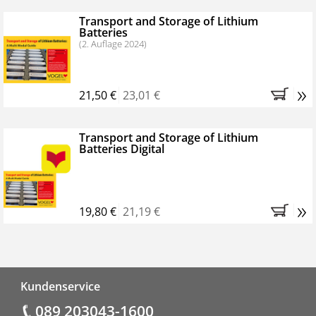
Transport and Storage of Lithium
Batteries
(2. Auflage 2024)
»
21,50 €
23,01 €
Transport and Storage of Lithium
Batteries Digital
»
19,80 €
21,19 €
Fußzeile
Kundenservice
089 203043-1600