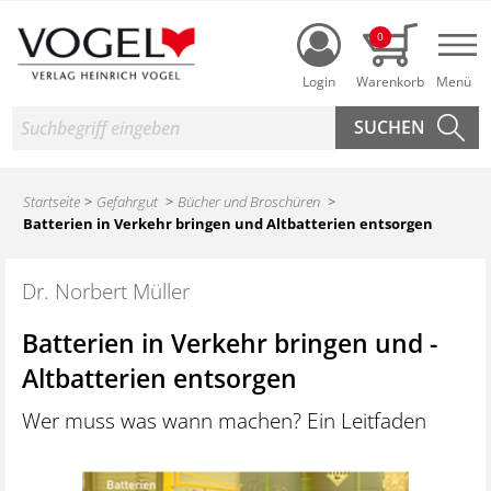
Login
0
Nav
Suche
Startseite
Gefahrgut
Bücher und Broschüren
Batterien in Verkehr bringen und ­Altbatterien entsorgen
Dr. Norbert Müller
Batterien in Verkehr bringen und ­
Altbatterien entsorgen
Wer muss was wann machen? Ein Leitfaden