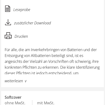
Leseprobe
zusätzlicher Download
Drucken
Für alle, die am Inverkehrbringen von Batterien und der
Entsorgung von Altbatterien beteiligt sind, ist es
angesichts der Vielzahl an Vorschriften oft schwierig, ihre
konkreten Pflichten zu erkennen. Die klare Identifizierung
dieser Pflichten ist jedoch entscheidend, um
ordnungswidrigkeiten-, straf- und zivilrechtliche
weiterlesen
Haftungsrisiken zu vermeiden.
Dieser Leitfaden bietet einen verständlichen Überblick
Softcover
über die relevanten
Anforderungen aus dem Batterie-,
ohne MwSt.
mit MwSt.