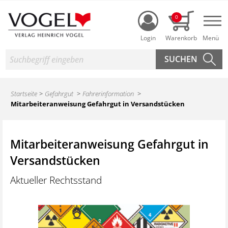
Login
0
Nav
Suche
Startseite
Gefahrgut
Fahrerinformation
Mitarbeiteranweisung Gefahrgut in Versandstücken
Mitarbeiteranweisung Gefahrgut in
Versandstücken
Aktueller Rechtsstand