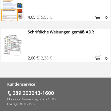
»
4,65 €
5,53 €
Schriftliche Weisungen gemäß ADR
»
2,00 €
2,38 €
Fußzeile
Kundenservice
089 203043-1600
Montag - Donnerstag: 9:00 - 16:00
Freitags: 9:00 - 15:00