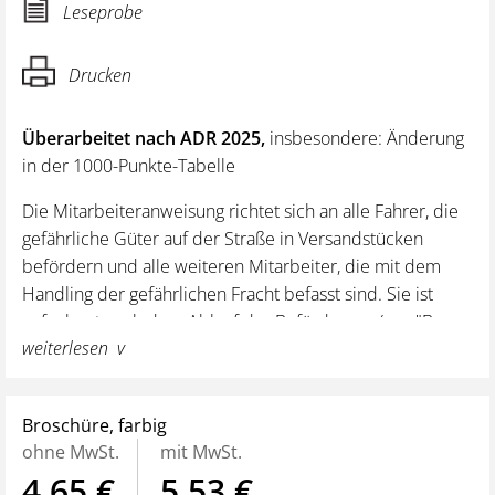
Leseprobe
Drucken
Überarbeitet nach ADR 2025,
insbesondere: Änderung
in der 1000-Punkte-Tabelle
Die Mitarbeiteranweisung richtet sich an alle Fahrer, die
gefährliche Güter auf der Straße in Versandstücken
befördern und alle weiteren Mitarbeiter, die mit dem
Handling der gefährlichen Fracht befasst sind. Sie ist
aufgebaut nach dem Ablauf der Beförderung (von "Bevor
weiterlesen
Sie aufladen" bis "Vor dem Entladen") und enthält das
Basiswissen für alles, was der Mitarbeiter beim Transport
der gefährlichen Fracht beachten muss.
Broschüre, farbig
Klassifizierung von Gefahrgut
ohne MwSt.
mit MwSt.
Mitzuführende Begleitpapiere
4,65 €
5,53 €