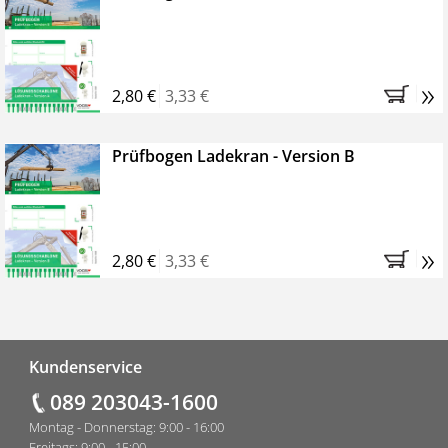
»
2,80 €
3,33 €
Prüfbogen Ladekran - Version B
»
2,80 €
3,33 €
Fußzeile
Kundenservice
089 203043-1600
Montag - Donnerstag: 9:00 - 16:00
Freitags: 9:00 - 15:00