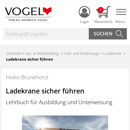
Login
0
Nav
Suche
Startseite
Aus- & Weiterbildung
Hub- und Förderzeuge
Ladekrane
Ladekrane sicher führen
Heiko Brunkhorst
Ladekrane sicher führen
Lehrbuch für Ausbildung und Unterweisung