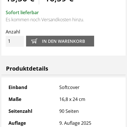
Zahlreiche Abbildungen sorgen für ein gutes
Verständnis der Inhalte
Sofort lieferbar
Ansprechende Optik durch modernes, klar
Es kommen noch Versandkosten hinzu.
gegliedertes Design
Elemente wie „Achtung!“, „Tipp“ und hervorgehobene
Anzahl
Merksätze strukturieren den Text zusätzlich
Produktdetails
Produktdetails
Einband
Softcover
Maße
16,8 x 24 cm
Seitenzahl
90 Seiten
Auflage
9. Auflage 2025