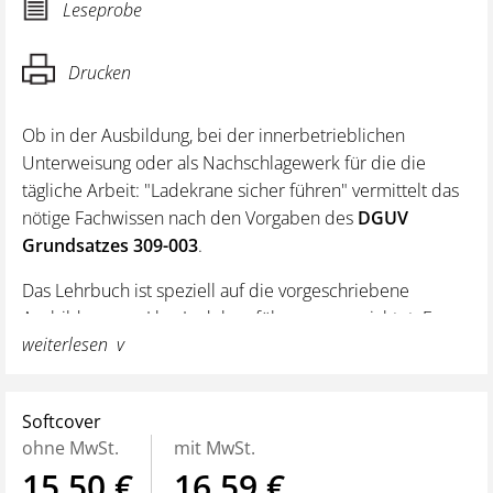
Leseprobe
Drucken
Ob in der Ausbildung, bei der innerbetrieblichen
Unterweisung oder als Nachschlagewerk für die die
tägliche Arbeit: "Ladekrane sicher führen" vermittelt das
nötige Fachwissen nach den Vorgaben des
DGUV
Grundsatzes 309-003
.
Das Lehrbuch ist speziell auf die vorgeschriebene
Ausbildung von Lkw-Ladekranführern ausgerichtet. Es
weiterlesen
hilft nicht nur bei der praxisnahen Vermittlung der
theoretischen Kenntnisse in der Ausbildung, sondern
unterstützt auch in der jährlichen Unterweisung.
Softcover
Umfangreiches Stichwortverzeichnis zur schnellen
ohne MwSt.
mit MwSt.
Orientierung
15,50 €
16,59 €