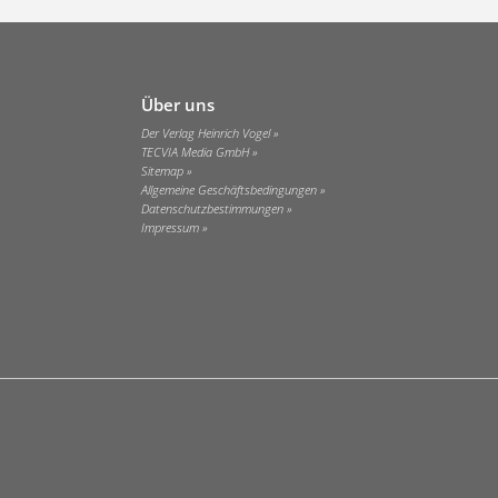
Über uns
Der Verlag Heinrich Vogel
TECVIA Media GmbH
Sitemap
Allgemeine Geschäftsbedingungen
Datenschutzbestimmungen
Impressum