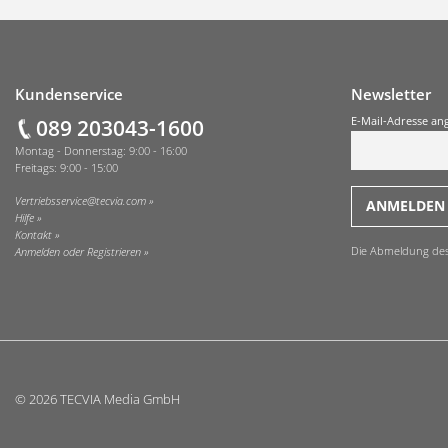
Fußzeile
Kundenservice
Newsletter
089 203043-1600
E-Mail-Adresse an
Montag - Donnerstag: 9:00 - 16:00
Freitags: 9:00 - 15:00
Vertriebsservice@tecvia.com
Hilfe
Kontakt
Die Abmeldung des O
Anmelden oder Registrieren
© 2026 TECVIA Media GmbH