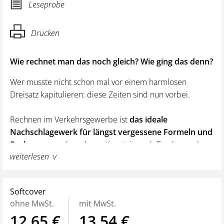
Leseprobe
Drucken
Wie rechnet man das noch gleich? Wie ging das denn?
Wer musste nicht schon mal vor einem harmlosen
Dreisatz kapitulieren: diese Zeiten sind nun vorbei.
Rechnen im Verkehrsgewerbe ist
das ideale
Nachschlagewerk für längst vergessene Formeln und
Rechenwege
, ohne deren Kenntnis auch Taschenrechner
weiterlesen
und PC nicht weiterhelfen. Sie finden komprimiert und
übersichtlich die wichtigsten Lösungswege -
veranschaulicht durch Praxisbeispiele. Ideal auch zur
Softcover
Vorbereitung auf die verschiedenen Prüfungen im
ohne MwSt.
mit MwSt.
Verkehrsgewerbe.
12,65 €
13,54 €