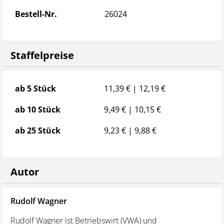
Dreisatzrechnung
Bestell-Nr.
26024
Berechnungen zur Ladungssicherung
Stichwortverzeichnis und Anhang (Tabelle englischer
und deutscher Maße und Gewichte)
Staffelpreise
---------------------------------------------------------------------------------
------
Staffelpreise
ab 5 Stück
11,39 € | 12,19 €
Werfen Sie auch einen Blick auf unsere
Sparangebote
!
ab 10 Stück
9,49 € | 10,15 €
Berufskraftfahrer Lkw/Omnibus Ausbildungspaket
ab 25 Stück
9,23 € | 9,88 €
Print
Berufskraftfahrer Lkw/Omnibus Ausbildungspaket
Online
Autor
Rudolf Wagner
Rudolf Wagner ist Betriebswirt (VWA) und