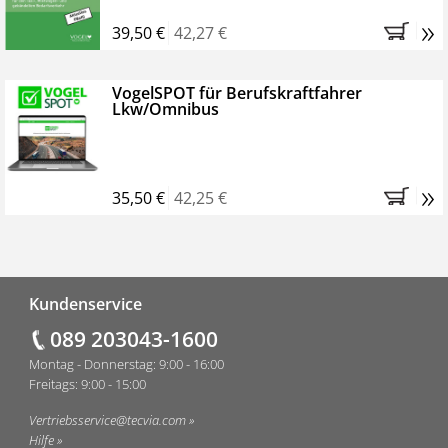
»
39,50 €
42,27 €
VogelSPOT für Berufskraftfahrer
Lkw/Omnibus
»
35,50 €
42,25 €
Fußzeile
Kundenservice
089 203043-1600
Montag - Donnerstag: 9:00 - 16:00
Freitags: 9:00 - 15:00
Vertriebsservice@tecvia.com
Hilfe