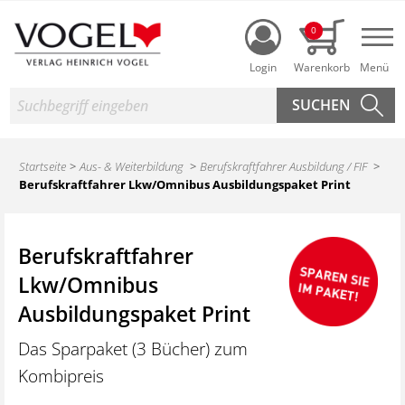
Login
0
Nav
Suche
Startseite
Aus- & Weiterbildung
Berufskraftfahrer Ausbildung / FIF
Berufskraftfahrer Lkw/Omnibus Ausbildungspaket Print
Berufskraftfahrer
Lkw/Omnibus
Ausbildungspaket Print
Das Sparpaket (3 Bücher) zum
Kombipreis