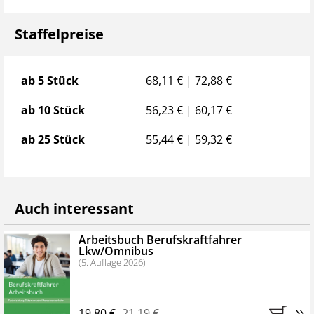
Staffelpreise
Staffelpreise
ab 5 Stück
68,11 € | 72,88 €
ab 10 Stück
56,23 € | 60,17 €
ab 25 Stück
55,44 € | 59,32 €
Auch interessant
Arbeitsbuch Berufskraftfahrer
Lkw/Omnibus
(5. Auflage 2026)
»
19,80 €
21,19 €