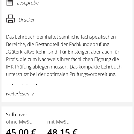
Leseprobe
Drucken
Das Lehrbuch beinhaltet sämtliche fachspezifischen
Bereiche, die Bestandteil der Fachkundeprüfung
„Güterkraftverkehr“ sind. Für Einsteiger, aber auch für
Profis
, die zum Nachweis ihrer fachlichen Eignung die
IHK-Prüfung ablegen müssen
: Das kompakte Lehrbuch
unterstützt bei der optimalen Prüfungsvorbereitung.
Behandelte Themen:
weiterlesen
Recht
Kaufmännische und finanzielle Führung des
Unternehmens
Softcover
Technische Normen und technischer Betrieb
ohne MwSt.
mit MwSt.
Straßenverkehrssicherheit
45,00 €
48,15 €