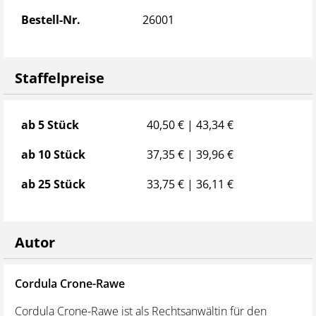
Grenzüberschreitenden Güterkraftverkehr
Bestell-Nr.
26001
Mauttarifbestimmungen für Deutschland und für
Eurovignetten
Kriterien für kaufmännische Einrichtungen
Staffelpreise
Sonderregelungen für Kleinbetriebe gem. § 19 UStG
Ermittlung des Voranmeldezeitraums bei
Neugründungen
Staffelpreise
ab 5 Stück
40,50 € | 43,34 €
Weitere Aktualisierungen u. a. zum Thema Arbeits-
und Sozialversicherungsrecht (z.B. aktualisierte
ab 10 Stück
37,35 € | 39,96 €
Regelungen für geringfügig entlohnte Beschäftigung,
ab 25 Stück
33,75 € | 36,11 €
Mindestlohnsätze, Sozialversicherungsbeiträge 2025)
Zusätzliche neue Übungsfragen
Autor
Cordula Crone-Rawe
Ha
Cordula Crone-Rawe ist als Rechtsanwältin für den
Ha