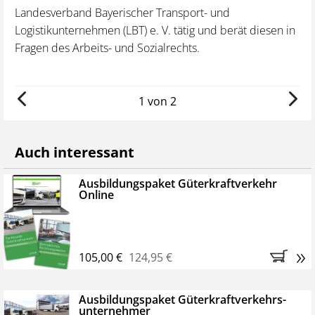
Landesverband Bayerischer Transport- und
La
m
Logistikunternehmen (LBT) e. V. tätig und berät diesen in
Lo
Fragen des Arbeits- und Sozialrechts.
Ve
Re
1 von 2
Auch interessant
Ausbildungspaket Güterkraftverkehr
Online
»
105,00 €
124,95 €
Ausbildungspaket Güterkraftverkehrs­­
unternehmer