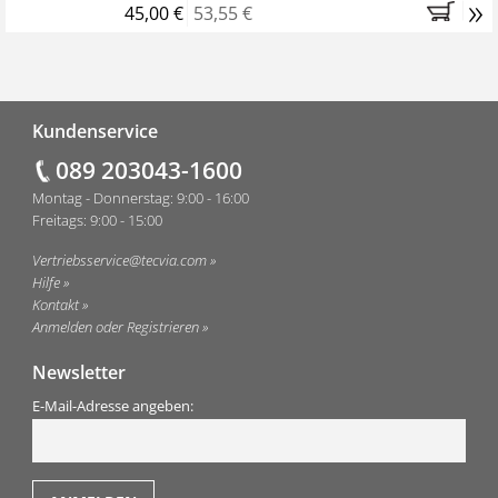
»
45,00 €
53,55 €
Fußzeile
Kundenservice
089 203043-1600
Montag - Donnerstag: 9:00 - 16:00
Freitags: 9:00 - 15:00
Vertriebsservice@tecvia.com
Hilfe
Kontakt
Anmelden oder Registrieren
Newsletter
E-Mail-Adresse angeben: