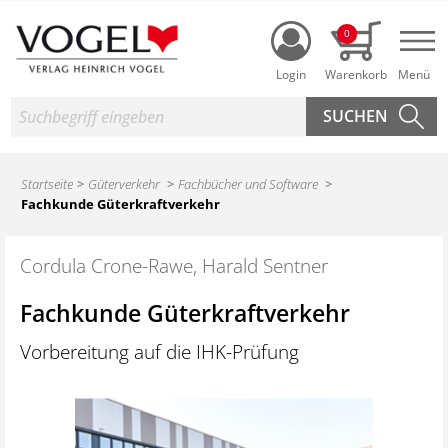
Login
0
Nav
Suche
Startseite
Güterverkehr
Fachbücher und Software
Fachkunde Güterkraftverkehr
Cordula Crone-Rawe, Harald Sentner
Fachkunde Güterkraftverkehr
Vorbereitung auf die IHK-Prüfung