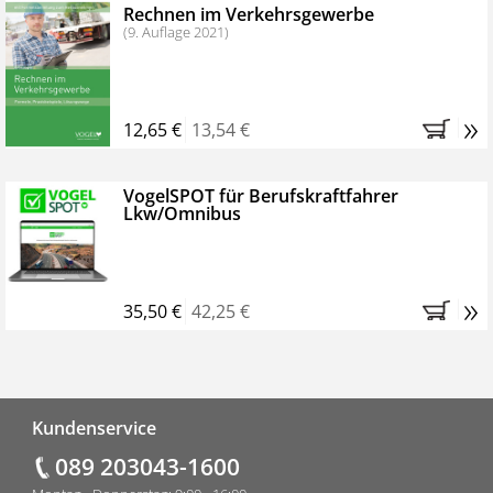
Rechnen im Verkehrsgewerbe
(9. Auflage 2021)
»
12,65 €
13,54 €
VogelSPOT für Berufskraftfahrer
Lkw/Omnibus
»
35,50 €
42,25 €
Fußzeile
Kundenservice
089 203043-1600