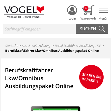
Login
0
Nav
Suche
Startseite
Aus- & Weiterbildung
Berufskraftfahrer Ausbildung / FIF
Berufskraftfahrer Lkw/Omnibus Ausbildungspaket Online
Berufskraftfahrer
Lkw/Omnibus
Ausbildungspaket Online