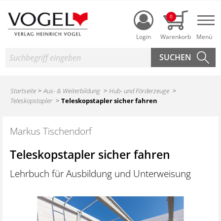
Login
0
Nav
Suche
Startseite
Aus- & Weiterbildung
Hub- und Förderzeuge
Teleskopstapler
Teleskopstapler sicher fahren
Markus Tischendorf
Teleskopstapler sicher fahren
Lehrbuch für Ausbildung und Unterweisung