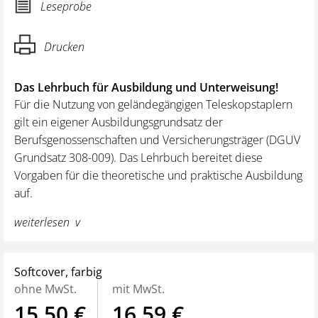
Leseprobe
Drucken
Das Lehrbuch für Ausbildung und Unterweisung!
Für die Nutzung von geländegängigen Teleskopstaplern
gilt ein eigener Ausbildungsgrundsatz der
Berufsgenossenschaften und Versicherungsträger (DGUV
Grundsatz 308-009). Das Lehrbuch bereitet diese
Vorgaben für die theoretische und praktische Ausbildung
auf.
Das besonders praxisnahe Lehrbuch für die Ausbildung
weiterlesen
überzeugt mit einem klaren und leicht verständlichen
Aufbau. Zahlreiche Abbildungen, Beispiele und
Softcover, farbig
Merksätze erleichtern die Qualifizierung zur Bedienung
ohne MwSt.
mit MwSt.
der Teleskopstapler. Es richtet sich an alle zukünftigen
15,50 €
16,59 €
Bedienern von Teleskopstaplern.