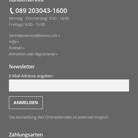
Fußzeile
089 203043-1600
Montag - Donnerstag: 9:00 - 16:00
Freitags: 9:00 - 15:00
Vertriebsservice@tecvia.com
Hilfe
Kontakt
Anmelden oder Registrieren
Newsletter
E-Mail-Adresse angeben:
Die Abmeldung des Onlinedienstes ist jederzeit möglich.
Zahlungsarten