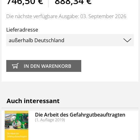
746,50 €
888,34 €
(„Tagging“)
Die kompletten Gesetzestexte
: Vorschriften für
Die nächste verfügbare Ausgabe: 03. September 2026
den Land- und Seeverkehr (ADR/RID, ADN, IMDG-
Lieferadresse
Code) sowie verkehrsträgerübergreifende
Regelungen
Datenbank
mit Stoffinfos und Datenblättern
Beförderungspapier-Generator
IMO-Erklärungs-Generator
Transport-Checklisten-Generator
Basiswissen
für Gefahrgutbeauftragte
Gefahrgut-Wörterbuch (Glossar)
Arbeitshilfen
zum Download: Checklisten,
Auch interessant
Tabellen, Marktübersichten,
Mitarbeiteranweisungen, Kennzeichen, Schriftliche
Die Arbeit des Gefahrgutbeauftragten
Weisungen in vielen Sprachen
(1. Auflage 2019)
1000-Punkte-Rechner
Übersicht wichtiger Termine
Vorschriften-Alert für Gesetzesänderungen