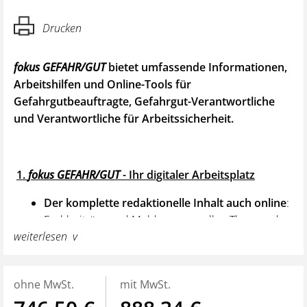
Drucken
f
okus GEFAHR/GUT
bietet umfassende Informationen,
Arbeitshilfen und Online-Tools für
Gefahrgutbeauftragte, Gefahrgut-Verantwortliche
und Verantwortliche für Arbeitssicherheit.
1.
fokus GEFAHR/GUT
- Ihr digitaler Arbeitsplatz
Der komplette redaktionelle Inhalt auch online
:
Fachbeiträge und Meldungen zu allen Themen der
weiterlesen
Gefahrgutbranche
Themensammlungen (Dossiers) zu ausgewählten
Stichworten
ohne MwSt.
mit MwSt.
Suchfunktion über alle Inhalte des Portals
Alle Inhalte auch über Schlagworte verknüpft