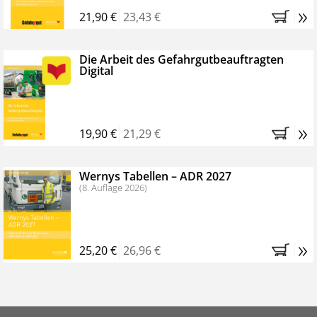
»
21,90 €
23,43 €
u.v.m.
Die Arbeit des Gefahrgutbeauftragten
2
. MAGAZIN & SONDERHEFTE
Digital
10 Ausgaben des Magazins GEFAHR/GUT mit
Schwerpunktthemen inkl. Sonderheften und
»
zahlreichen Specials als Booklet, Fibeln oder
19,90 €
21,29 €
Übersichtskarten
Wernys Tabellen – ADR 2027
(8. Auflage 2026)
3. EVENTS & VERANSTALTUNGEN
Ermäßigte Teilnahmegebühren zu Gefahrgut-
Seminaren
»
25,20 €
26,96 €
Webinare
für Abonnenten gratis (
www.fokus-
gefahrgut.de/webinare
)