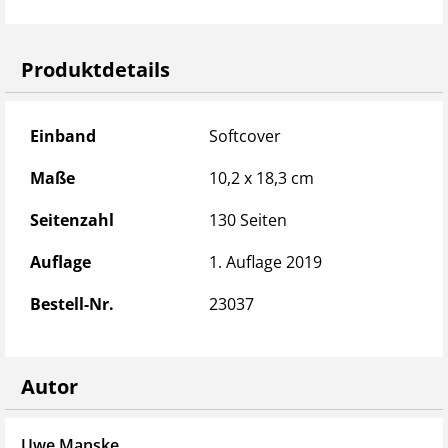
Produktdetails
Produktdetails
Einband
Softcover
Maße
10,2 x 18,3 cm
Seitenzahl
130 Seiten
Auflage
1. Auflage 2019
Bestell-Nr.
23037
Autor
Uwe Manske
Mi