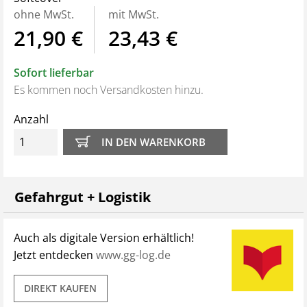
Sie die gesetzlichen Vorschriften sicher und erfolgreich
ohne MwSt.
mit MwSt.
umsetzen.
21,90 €
23,43 €
Aus dem Inhalt:
Sofort lieferbar
Die rechtlichen Grundlagen für den
Es kommen noch Versandkosten hinzu.
Gefahrgutbeauftragten
Organisation und Haftung
Anzahl
Aufgaben des Gefahrgutbeauftragten
Durchführung der Aufgaben
Probleme in der Praxis
Fazit
Gefahrgut + Logistik
Auch als digitale Version erhältlich!
Jetzt entdecken
www.gg-log.de
DIREKT KAUFEN