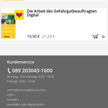
Die Arbeit des Gefahrgutbeauftragten
Digital
»
19,90 €
21,29 €
Fußzeile
Kundenservice
089 203043-1600
Montag - Donnerstag: 9:00 - 16:00
Freitags: 9:00 - 15:00
Vertriebsservice@tecvia.com
Hilfe
Kontakt
Anmelden oder Registrieren