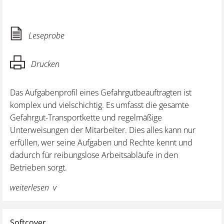
Leseprobe
Drucken
Das Aufgabenprofil eines Gefahrgutbeauftragten ist
komplex und vielschichtig. Es umfasst die gesamte
Gefahrgut-Transportkette und regelmäßige
Unterweisungen der Mitarbeiter. Dies alles kann nur
erfüllen, wer seine Aufgaben und Rechte kennt und
dadurch für reibungslose Arbeitsabläufe in den
Betrieben sorgt.
weiterlesen
Dieser handliche Gefahr/gut Snap begleitet Sie in Ihrer
täglichen Gefahrgut-Arbeitswelt und zeigt Ihnen mit
praxisnahen Beispielen und vielen Übungsaufgaben, wie
Softcover