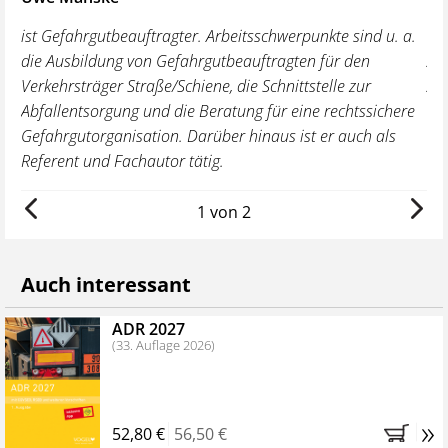
en
ist Gefahrgutbeauftragter. Arbeitsschwerpunkte sind u. a.
be
en
die Ausbildung von Gefahrgutbeauftragten für den
Au
Verkehrsträger Straße/Schiene, die Schnittstelle zur
Au
Abfallentsorgung und die Beratung für eine rechtssichere
Fer
Gefahrgutorganisation. Darüber hinaus ist er auch als
Un
Referent und Fachautor tätig.
1 von 2
Auch interessant
ADR 2027
(33. Auflage 2026)
»
52,80 €
56,50 €