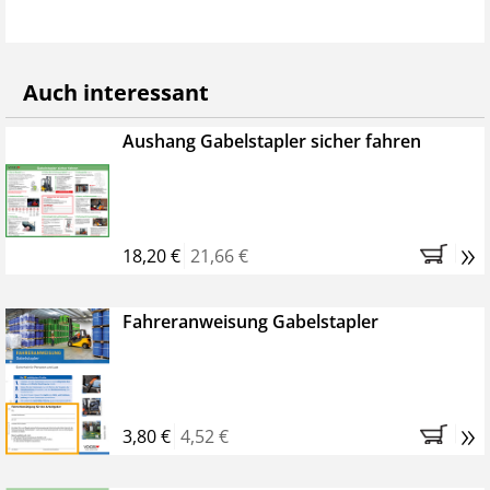
von 150 Multiple-Choice-Fragen, die den
entsprechenden Kapiteln des Lehrbuchs zugeordnet
sind. Der Referent kann daraus Fragen für eine
Auch interessant
Überprüfung des Lernerfolgs mühelos zusammenstellen.
Aushang Gabelstapler sicher fahren
»
18,20 €
21,66 €
Fahreranweisung Gabelstapler
»
3,80 €
4,52 €