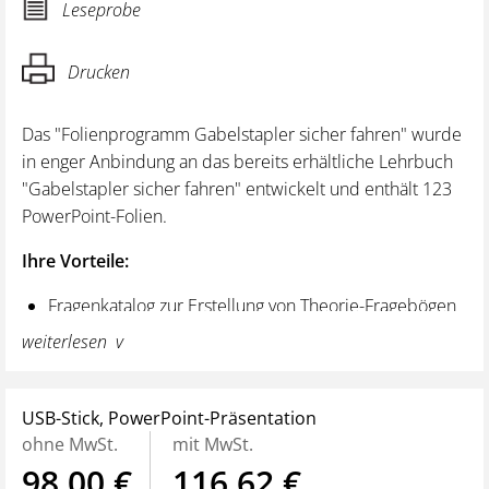
Leseprobe
Drucken
Das "Folienprogramm Gabelstapler sicher fahren" wurde
in enger Anbindung an das bereits erhältliche Lehrbuch
"Gabelstapler sicher fahren" entwickelt und enthält 123
PowerPoint-Folien.
Ihre Vorteile:
Fragenkatalog zur Erstellung von Theorie-Fragebögen
Inklusive zwei bereits aufbereiteter Frage- und
weiterlesen
Lösungsbögen für alle, die keine Zeit oder Lust zur
Erstellung eigener Bögen haben
Folien entsprechend der neuen Systematik des
USB-Stick, PowerPoint-Präsentation
DGUV-Regelwerks
ohne MwSt.
mit MwSt.
Enthält klare Handlungsanweisungen, erklärt aber
98,00 €
116,62 €