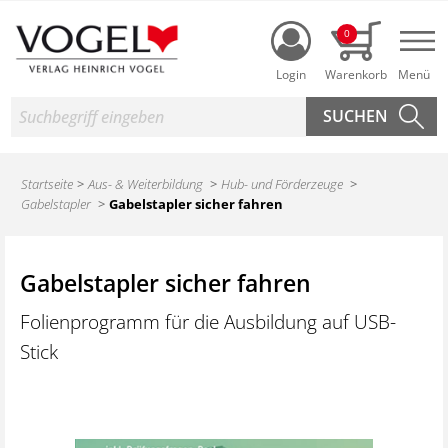
Login
0
Nav
Suche
Startseite
Aus- & Weiterbildung
Hub- und Förderzeuge
Gabelstapler
Gabelstapler sicher fahren
Gabelstapler sicher fahren
Folienprogramm für die Ausbildung auf USB-
Stick