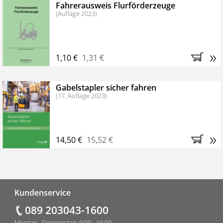
Fahrerausweis Flurförderzeuge
(Auflage 2023)
»
1,10 €
1,31 €
Gabelstapler sicher fahren
(17. Auflage 2023)
»
14,50 €
15,52 €
Fußzeile
Kundenservice
089 203043-1600
Montag - Donnerstag: 9:00 - 16:00