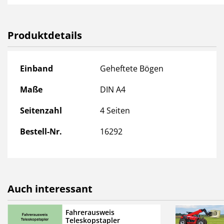
Stufe 2b: Teleskopstapl
Stufe 2b: Teleskopstapl
Produktdetails
Unser Gesamtprogramm f
Produktdetails
Einband
Geheftete Bögen
Das Lehrbuch
Teleskopstap
308-009) für die theoretis
Maße
DIN A4
Folienprogramm
ist auf In
Seitenzahl
4 Seiten
Grundlage für die Schulun
schlussendlich die Ausbil
Bestell-Nr.
16292
nachgewiesen werden.
Auch interessant
Fahrerausweis
Teleskopstapler