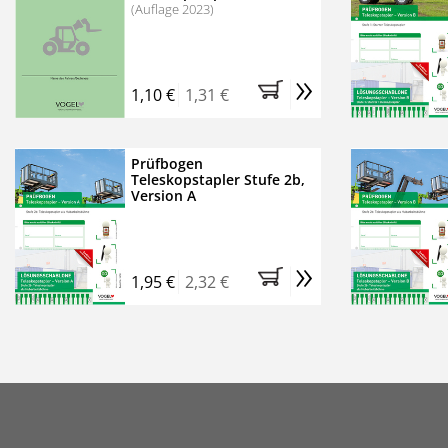
(Auflage 2023)
»
1,10 €
1,31 €
Prüfbogen
Teleskopstapler Stufe 2b,
Version A
»
1,95 €
2,32 €