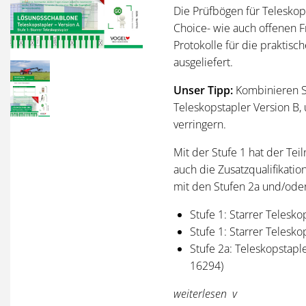
Die Prüfbögen für Teleskops
Choice- wie auch offenen F
Protokolle für die praktis
ausgeliefert.
Unser Tipp:
Kombinieren S
Teleskopstapler Version B,
verringern.
Mit der Stufe 1 hat der Tei
auch die Zusatzqualifikatio
mit den Stufen 2a und/oder
Stufe 1: Starrer Telesko
Stufe 1: Starrer Telesko
Stufe 2a: Teleskopstapl
16294)
Stufe 2a: Teleskopstapl
weiterlesen
16295)