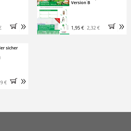
Version B
»
»
€
1,95 €
2,32 €
er sicher
)
»
59 €