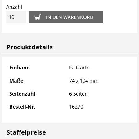
Anzahl
Produktdetails
Produktdetails
Einband
Faltkarte
Maße
74 x 104 mm
Seitenzahl
6 Seiten
Bestell-Nr.
16270
Staffelpreise