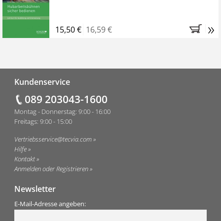
»
15,50 €
16,59 €
Fußzeile
Kundenservice
089 203043-1600
Montag - Donnerstag: 9:00 - 16:00
Freitags: 9:00 - 15:00
Vertriebsservice@tecvia.com
Hilfe
Kontakt
Anmelden oder Registrieren
Newsletter
E-Mail-Adresse angeben: