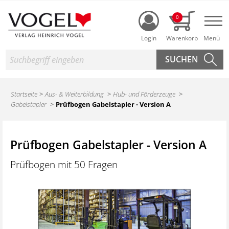
Login
0
Nav
Suche
Startseite
Aus- & Weiterbildung
Hub- und Förderzeuge
Gabelstapler
Prüfbogen Gabelstapler - Version A
Prüfbogen Gabelstapler - Version A
Prüfbogen mit 50 Fragen