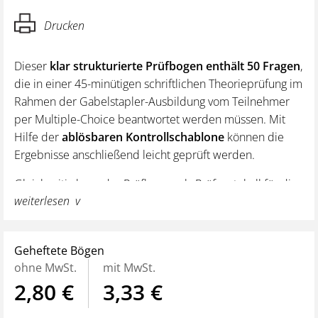
Drucken
Dieser
klar strukturierte Prüfbogen enthält 50 Fragen
,
die in einer 45-minütigen schriftlichen Theorieprüfung im
Rahmen der Gabelstapler-Ausbildung vom Teilnehmer
per Multiple-Choice beantwortet werden müssen. Mit
Hilfe der
ablösbaren Kontrollschablone
können die
Ergebnisse anschließend leicht geprüft werden.
Gleichzeitig kann der Prüfbogen als Prüfprotokoll für die
weiterlesen
praktische Gabelstapler-Prüfung genutzt werden.
Unser Tipp:
Kombinieren Sie den Einsatz dieses
Prüfbogens mit dem
Gabelstapler Prüfbogen Version
Geheftete Bögen
B
, um in der Prüfung die Gefahr des Abschreibens zu
ohne MwSt.
mit MwSt.
verringern.
2,80 €
3,33 €