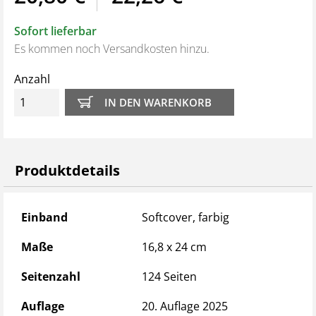
Verständnisfragen am Ende jedes Kapitels
Sofort lieferbar
Es kommen noch Versandkosten hinzu.
U
nser Tipp: Gestalten Sie Ihren Unterricht interaktiv!
Zu diesem Buch ist ein perfekt abgestimmtes
Anzahl
Folienprogramm erhältlich (Bestell-Nr.
33040
).
Produktdetails
Produktdetails
Einband
Softcover, farbig
Maße
16,8 x 24 cm
Seitenzahl
124 Seiten
Auflage
20. Auflage 2025