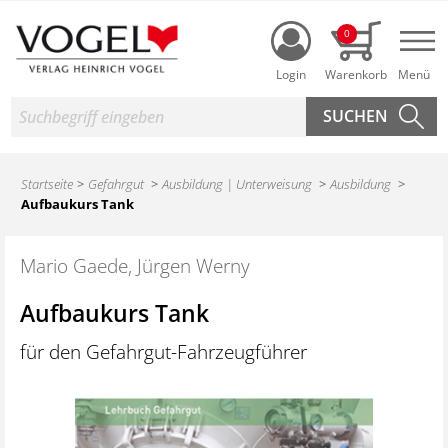
Login
0
Nav
Suche
Startseite
Gefahrgut
Ausbildung | Unterweisung
Ausbildung
Aufbaukurs Tank
Mario Gaede, Jürgen Werny
Aufbaukurs Tank
für den Gefahrgut-Fahrzeugführer