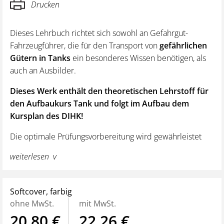
Drucken
Dieses Lehrbuch richtet sich sowohl an Gefahrgut-
Fahrzeugführer, die für den Transport von
gefährlichen
Gütern in Tanks
ein besonderes Wissen benötigen, als
auch an Ausbilder.
Dieses Werk enthält den theoretischen Lehrstoff für
den Aufbaukurs Tank und folgt im Aufbau dem
Kursplan des DIHK!
Die optimale Prüfungsvorbereitung wird gewährleistet
durch:
weiterlesen
Kapitel-Startseite mit Zusammenfassung der Lernziele
und Inhaltsverzeichnis
Softcover, farbig
Gute Lesbarkeit und Übersichtlichkeit
ohne MwSt.
mit MwSt.
Abbildungen sind nummeriert, erleichtert das
20,80 €
22,26 €
Auffinden