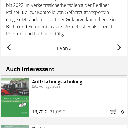
bis 2022 im Verkehrssicherheitsdienst der Berliner
fü
z
Polizei u. a. zur Kontrolle von Gefahrguttransporten
Ge
eingesetzt. Zudem bildete er Gefahrgutkontrolleure in
un
Berlin und Brandenburg aus. Aktuell ist er als Dozent,
Referent und Fachautor tätig.
1 von 2
Auch interessant
Auffrischungsschulung
(20. Auflage 2025)
»
19,70 €
21,08 €