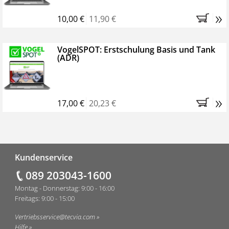
»
10,00 €
11,90 €
VogelSPOT: Erstschulung Basis und Tank
(ADR)
»
17,00 €
20,23 €
Fußzeile
Kundenservice
089 203043-1600
Montag - Donnerstag: 9:00 - 16:00
Freitags: 9:00 - 15:00
Vertriebsservice@tecvia.com
Hilfe