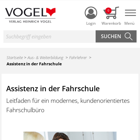
Login
0
Nav
Suche
Startseite
Aus- & Weiterbildung
Fahrlehrer
Assistenz in der Fahrschule
Assistenz in der Fahrschule
Leitfaden für ein modernes, kundenorientiertes
Fahrschulbüro