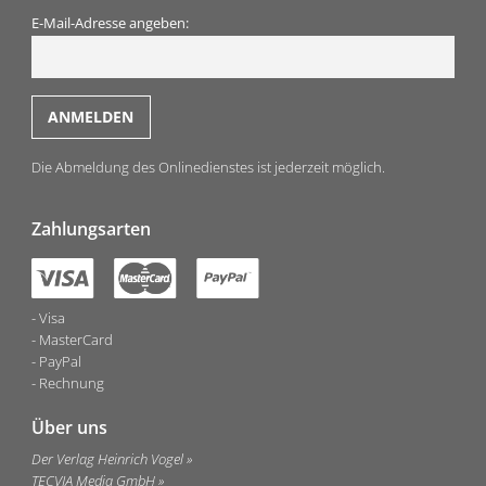
Sie das Loseblattwerk einfach an uns zurück!
E-Mail-Adresse angeben:
Die Abmeldung des Onlinedienstes ist jederzeit möglich.
Zahlungsarten
Visa
MasterCard
PayPal
Rechnung
Über uns
Der Verlag Heinrich Vogel
TECVIA Media GmbH