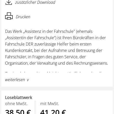
zusätzlicher Download
Drucken
Das Werk „Assistenz in der Fahrschule" (ehemals
„Assistentin der Fahrschule“) ist Ihren Bürokräften in der
Fahrschule DER zuverlässige Helfer beim ersten
Kundenkontakt, bei der Aufnahme und Betreuung der
Fahrschüler, in Fragen des guten Service, der
Organisation, der Verwaltung und des Rechnungswesens.
Praxisnah, kompakt und leicht verständlich werden die
weiterlesen
für Fahrschulbüros relevanten Rechtsanforderungen
zusammengefasst und erläutert.
Mustervorlagen unterstützen bei der reibungslosen
Loseblattwerk
Abwicklung und Einhaltung der Vorgaben.
ohne MwSt.
mit MwSt.
38,50 €
41,20 €
Die übersichtliche Gliederung und ein