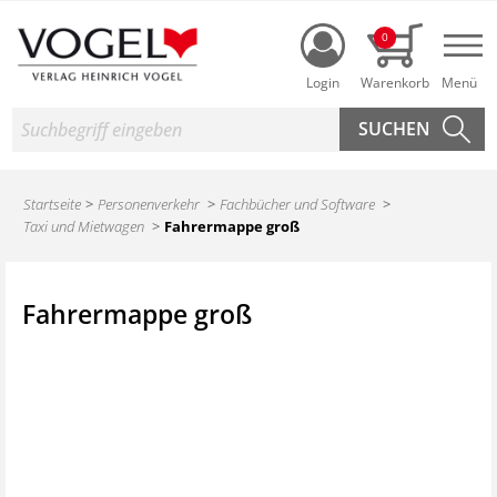
Login
0
Nav
Suche
Startseite
Personenverkehr
Fachbücher und Software
Taxi und Mietwagen
Fahrermappe groß
Fahrermappe groß