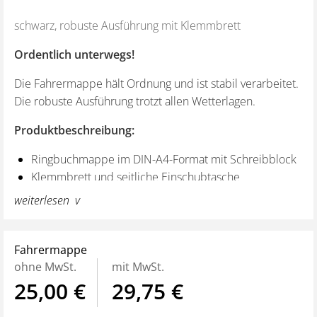
schwarz, robuste Ausführung mit Klemmbrett
Ordentlich unterwegs!
Die Fahrermappe hält Ordnung und ist stabil verarbeitet.
Die robuste Ausführung trotzt allen Wetterlagen.
Produktbeschreibung:
Ringbuchmappe im DIN-A4-Format mit Schreibblock
Klemmbrett und seitliche Einschubtasche
viele Zusatzfächer sorgen für Ordnung mit System
weiterlesen
umlaufender Reissverschluß
Material: Microfaser
Farbe: schwarz
Fahrermappe
Artikelgewicht: 998 g
ohne MwSt.
mit MwSt.
Produktabmessungen: 36 x 27 x 4,5 cm
25,00 €
29,75 €