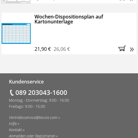
Wochen-Dispositionsplan auf
Kartonunterlage
»
21,90 €
26,06 €
Fußzeile
Kundenservice
089 203043-1600
Montag - Donnerstag: 9:00 - 16:00
Freitags: 9:00 - 15:00
Vertriebsservice@tecvia.com
Hilfe
Kontakt
Anmelden oder Registrieren