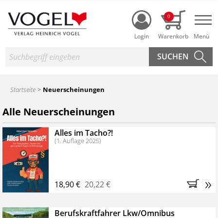
Login
0
Nav
Suche
Startseite
Neuerscheinungen
Alle Neuerscheinungen
Alles im Tacho?!
(1. Auflage 2025)
»
18,90 €
20,22 €
Berufskraftfahrer Lkw/Omnibus