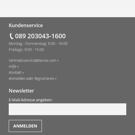
Fußzeile
Kundenservice
089 203043-1600
Montag - Donnerstag: 9:00 - 16:00
Freitags: 9:00 - 15:00
Vertriebsservice@tecvia.com
Hilfe
Kontakt
Anmelden oder Registrieren
Newsletter
E-Mail-Adresse angeben: