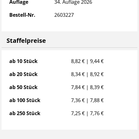
Wo stehen wir? Parkraum
dringend gesucht!
Auflage
34. Auflage 2026
Bestell-Nr.
2603227
Unternehmer und
Fuhrparkverantwortliche
profitieren im gesamten
Team: Das Bordbuch unterstützt zuverlässig bei
Staffelpreise
der
gesetzlich geforderten Information und
Unterweisung des Fahrpersonals
, sowohl im Rahmen
des
Arbeitsschutzes
als auch bei spezifischen Vorgaben,
Staffelpreise
ab 10 Stück
8,82 € | 9,44 €
etwa zum
digitalen Fahrtenschreiber.
ab 20 Stück
8,34 € | 8,92 €
Die beigefügte Bestätigungskarte hilft dabei gleich
dreifach:
ab 50 Stück
7,84 € | 8,39 €
Einsatz des Bordbuchs als Unterweisungsmaßnahme
ab 100 Stück
7,36 € | 7,88 €
Kontrolle der Gültigkeit seiner Fahrererlaubnis
Kenntnisnahme der Mitarbeiterverpflichtung zum
ab 250 Stück
7,25 € | 7,76 €
sicherheitsgerechten Verhalten nach § 15 (1) ArbSchG