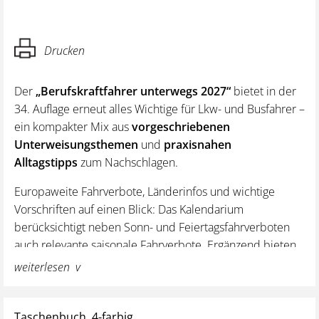
Drucken
Der
„Berufskraftfahrer unterwegs 2027“
bietet in der
34. Auflage erneut alles Wichtige für Lkw- und Busfahrer –
ein kompakter Mix aus
vorgeschriebenen
Unterweisungsthemen
und
praxisnahen
Alltagstipps
zum Nachschlagen.
Europaweite Fahrverbote, Länderinfos und wichtige
Vorschriften auf einen Blick: Das Kalendarium
berücksichtigt neben Sonn- und Feiertagsfahrverboten
auch relevante saisonale Fahrverbote. Ergänzend bieten
kompakte Länderinformationen einen schnellen
weiterlesen
Überblick über nationale Besonderheiten wie
Winterreifenpflicht, Lichtpflicht, Fahrverbote,
Mautsysteme sowie zulässige Gewichte, Abmessungen
Taschenbuch, 4-farbig