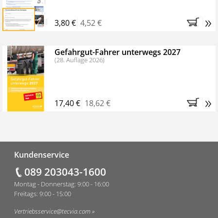
Fahrerstammtische der Polizei
»
3,80 €
4,52 €
Gefahrgut-Fahrer unterwegs 2027
(28. Auflage 2026)
»
17,40 €
18,62 €
Fußzeile
Kundenservice
089 203043-1600
Montag - Donnerstag: 9:00 - 16:00
Freitags: 9:00 - 15:00
Vertriebsservice@tecvia.com