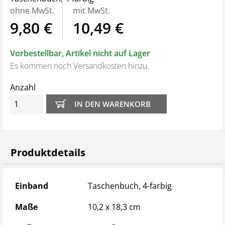
und Geschwindigkeiten. So haben Fahrer die wichtigsten
ohne MwSt.
mit MwSt.
Regelungen für den internationalen Einsatz jederzeit
9,80 €
10,49 €
griffbereit.
Vorbestellbar, Artikel nicht auf Lager
Es kommen noch Versandkosten hinzu.
Neue Themen und Schwerpunkte für 2027:
Anzahl
Länderinfos sowie Kalendarium mit Fahrverboten in
Europa umfangreich überarbeitet mit optimierter
Erklärung
Aktueller Schwerpunkt: Fahrerassistenzsysteme
nutzen – nicht abschalten
Produktdetails
Recht A-Z, das jährliche Update zu rechtlichen
Änderungen umfangreich überarbeitet und ergänzt
Rückwärtsfahren – Technik und Verantwortung
Produktdetails
Einband
Taschenbuch, 4-farbig
Fahrermangel bekämpfen: Gesundheitsthemen wie
Umgang mit Stress stehen im Mittelpunkt
Maße
10,2 x 18,3 cm
Reifen. Rollende Leistungsträger