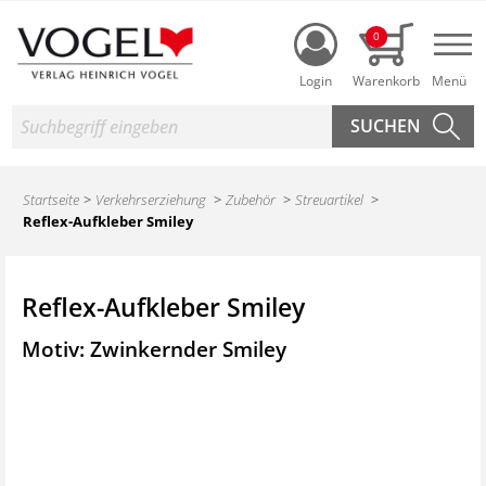
Login
0
Nav
Suche
Startseite
Verkehrserziehung
Zubehör
Streuartikel
Reflex-Aufkleber Smiley
Reflex-Aufkleber Smiley
Motiv: Zwinkernder Smiley