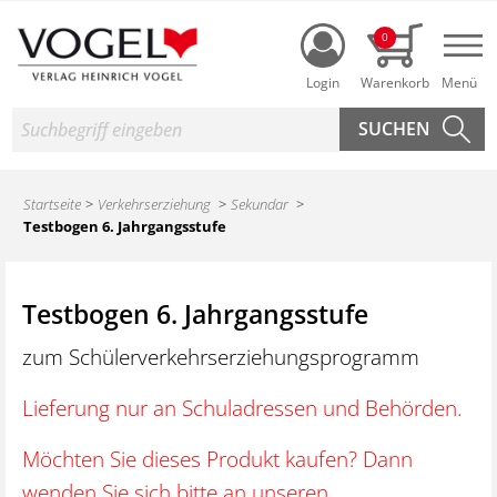
Login
0
Nav
Suche
Startseite
Verkehrserziehung
Sekundar
Testbogen 6. Jahrgangsstufe
Testbogen 6. Jahrgangsstufe
zum Schülerverkehrserziehungsprogramm
Lieferung nur an Schuladressen und Behörden.
Möchten Sie dieses Produkt kaufen? Dann
wenden Sie sich bitte an unseren