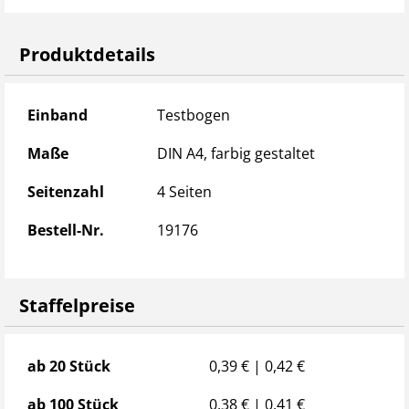
Mindestabnahmemenge: 10 Stück
Produktdetails
Produktdetails
Einband
Testbogen
Maße
DIN A4, farbig gestaltet
Seitenzahl
4 Seiten
Bestell-Nr.
19176
Staffelpreise
Staffelpreise
ab 20 Stück
0,39 € | 0,42 €
ab 100 Stück
0,38 € | 0,41 €