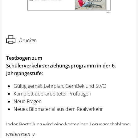
Drucken
Testbogen zum
Schülerverkehrserziehungsprogramm in der 6.
Jahrgangsstufe:
Gültig gemäß Lehrplan, GemBek und StVO
Komplett überarbeiteter Prüfbogen
Neue Fragen
Neues Bildmaterial aus dem Realverkehr
Jeder Bestellung wird eine kostenlose Lösungsschablone
für die Lehrkraft beigelegt.
weiterlesen