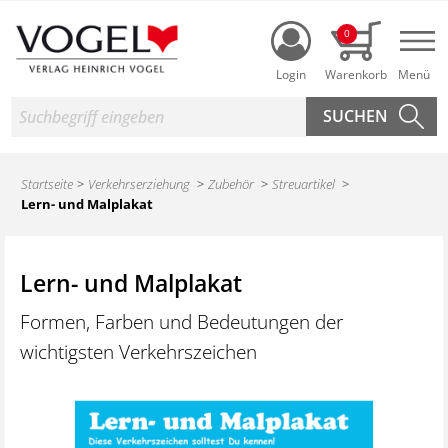
Login
0
Nav
Suche
Startseite
Verkehrserziehung
Zubehör
Streuartikel
Lern- und Malplakat
Lern- und Malplakat
Formen, Farben und Bedeutungen der
wichtigsten Verkehrszeichen