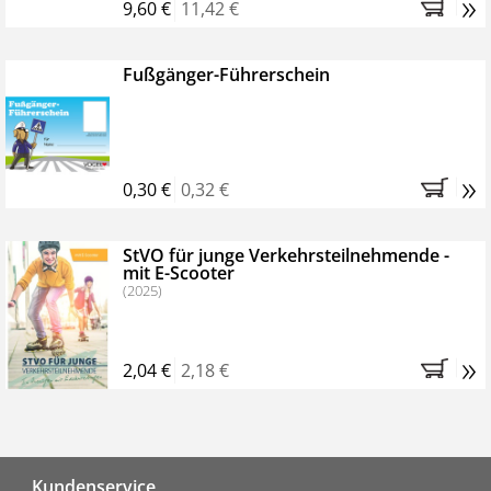
»
9,60 €
11,42 €
Fußgänger-Führerschein
»
0,30 €
0,32 €
StVO für junge Verkehrsteilnehmende -
mit E-Scooter
(2025)
»
2,04 €
2,18 €
Fußzeile
Kundenservice