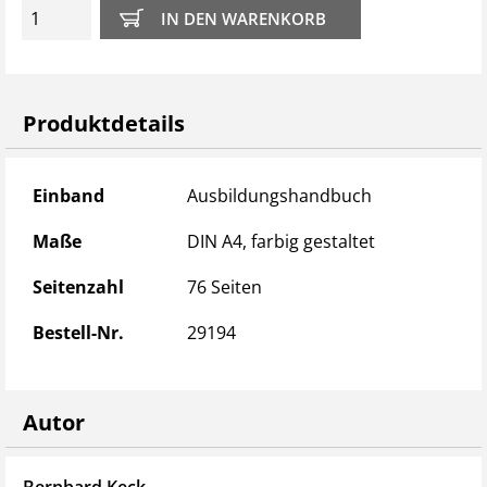
Produktdetails
Produktdetails
Einband
Ausbildungshandbuch
Maße
DIN A4, farbig gestaltet
Seitenzahl
76 Seiten
Bestell-Nr.
29194
Autor
Bernhard Keck
Mi