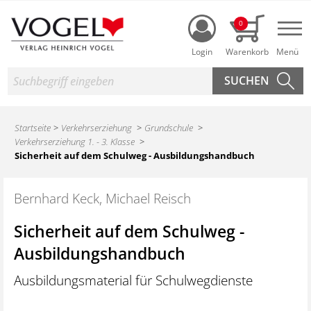
Login
0
Nav
Suche
Startseite
Verkehrserziehung
Grundschule
Verkehrserziehung 1. - 3. Klasse
Sicherheit auf dem Schulweg - Ausbildungshandbuch
Bernhard Keck, Michael Reisch
Sicherheit auf dem Schulweg -
Ausbildungshandbuch
Ausbildungsmaterial für Schulwegdienste