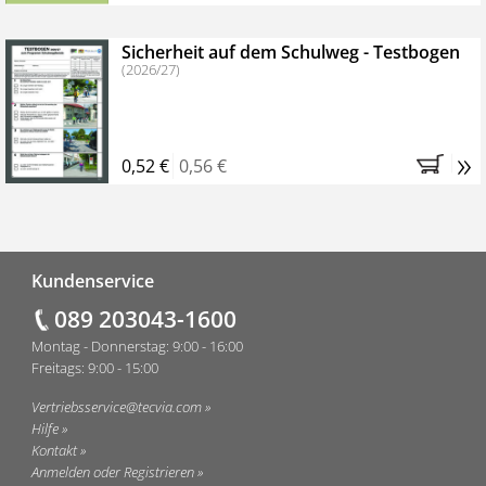
Sicherheit auf dem Schulweg - Testbogen
(2026/27)
»
0,52 €
0,56 €
Fußzeile
Kundenservice
089 203043-1600
Montag - Donnerstag: 9:00 - 16:00
Freitags: 9:00 - 15:00
Vertriebsservice@tecvia.com
Hilfe
Kontakt
Anmelden oder Registrieren