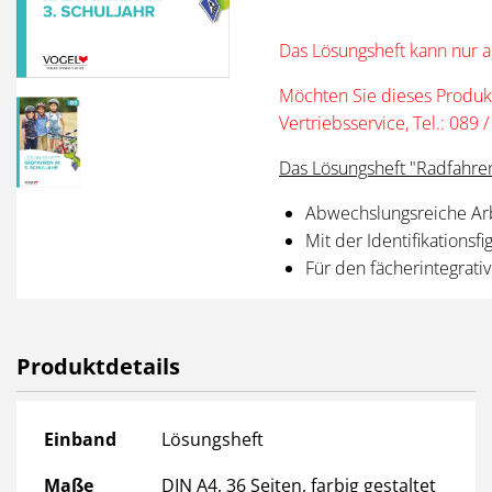
Das Lösungsheft kann nur 
Möchten Sie dieses Produk
Vertriebsservice, Tel.: 089
Das Lösungsheft "Radfahren 
Abwechslungsreiche Arb
Mit der Identifikationsf
Für den fächerintegrati
Produktdetails
Produktdetails
Einband
Lösungsheft
Maße
DIN A4, 36 Seiten, farbig gestaltet