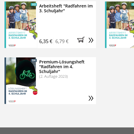
Arbeitsheft "Radfahren im
3. Schuljahr"
»
6,35 €
6,79 €
Premium-Lösungsheft
"Radfahren im 4.
Schuljahr"
(2. Auflage 2023)
»