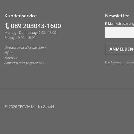
Fußzeile
Kundenservice
Newsletter
089 203043-1600
E-Mail-Adresse an
Montag - Donnerstag: 9:00 - 16:00
Freitags: 9:00 - 15:00
Vertriebsservice@tecvia.com
Hilfe
Kontakt
Die Abmeldung des O
Anmelden oder Registrieren
© 2026 TECVIA Media GmbH