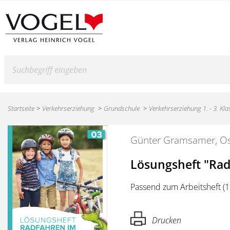
Suche
Startseite
Verkehrserziehung
Grundschule
Verkehrserziehung 1. - 3. Kla
Günter Gramsamer, Os
Lösungsheft "Rad
Passend zum Arbeitsheft (
Drucken