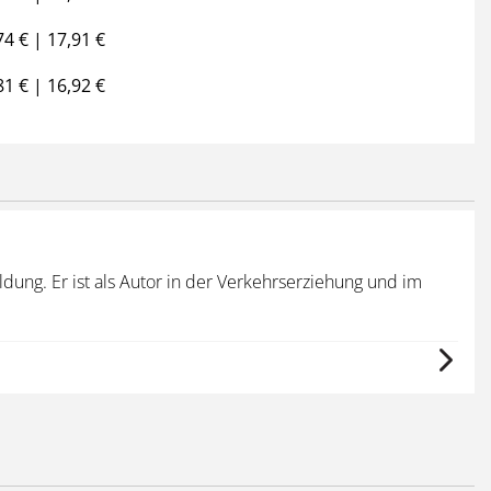
74 € | 17,91 €
81 € | 16,92 €
Osk
dung. Er ist als Autor in der Verkehrserziehung und im
Der 
am 