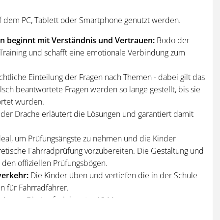
f dem PC, Tablett oder Smartphone genutzt werden.
n beginnt mit Verständnis und Vertrauen:
Bodo der
Training und schafft eine emotionale Verbindung zum
chtliche Einteilung der Fragen nach Themen - dabei gilt das
alsch beantwortete Fragen werden so lange gestellt, bis sie
ortet wurden.
der Drache erläutert die Lösungen und garantiert damit
Ideal, um Prüfungsängste zu nehmen und die Kinder
oretische Fahrradprüfung vorzubereiten. Die Gestaltung und
den offiziellen Prüfungsbögen.
verkehr:
Die Kinder üben und vertiefen die in der Schule
n für Fahrradfahrer.
eitung:
Die Laufzeit beträgt 12 Monate.
den vom Fachautorenteam des Verlags Heinrich Vogel