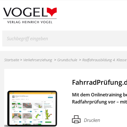
Suche
Startseite
Verkehrserziehung
Grundschule
Radfahrausbildung 4. Klasse
FahrradPrüfung.
Mit dem Onlinetraining be
Radfahrprüfung vor – mi
Drucken