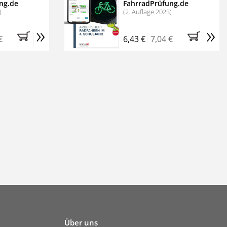
ng.de
FahrradPrüfung.de
)
(2. Auflage 2023)
»
»
€
6,43 €
7,04 €
Über uns