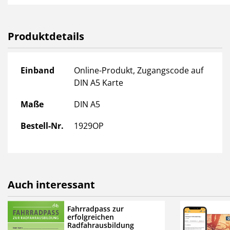
entwickelt.
Hier kommen Sie direkt zu
Produktdetails
Produktdetails
Einband
Online-Produkt, Zugangscode auf
DIN A5 Karte
Maße
DIN A5
Bestell-Nr.
1929OP
Auch interessant
Fahrradpass zur
erfolgreichen
Radfahrausbildung