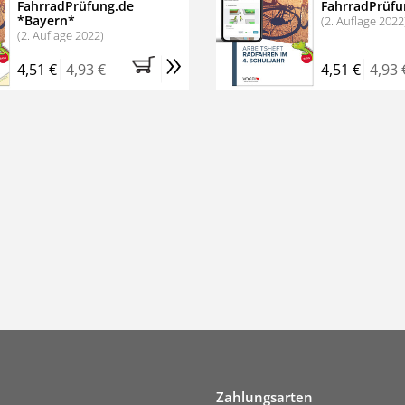
FahrradPrüfung.de
FahrradPrüfu
*Bayern*
(2. Auflage 2022
(2. Auflage 2022)
»
4,51 €
4,93 €
4,51 €
4,93 
Zahlungsarten