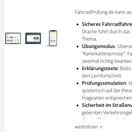
FahrradPrüfung.de kann au
Sicheres Fahrradfahre
Drache führt durch das 
Thema.
Übungsmodus
: Übersi
“Karteikartenprinzip”: F
zweimal richtig beantw
Erklärungstexte:
Bodo 
den Lernfortschritt.
Prüfungssimulation
: 
spielerisch auf die the
Fragearten entsprechen 
Sicherheit im Straßen
gelernten Verkehrsregel
Genug Zeit zur Vorber
weiterlesen
Die Prüfungsfragen wur