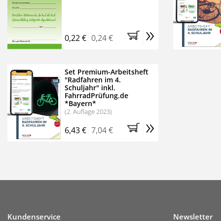
»
0,22 €
0,24 €
Set Premium-Arbeitsheft
"Radfahren im 4.
Schuljahr" inkl.
FahrradPrüfung.de
*Bayern*
(2. Auflage 2023)
»
6,43 €
7,04 €
Kundenservice
Newsletter