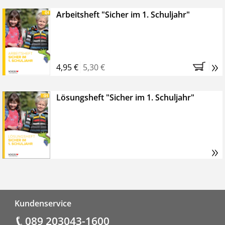
Arbeitsheft "Sicher im 1. Schuljahr"
»
4,95 €
5,30 €
Lösungsheft "Sicher im 1. Schuljahr"
»
Fußzeile
Kundenservice
089 203043-1600