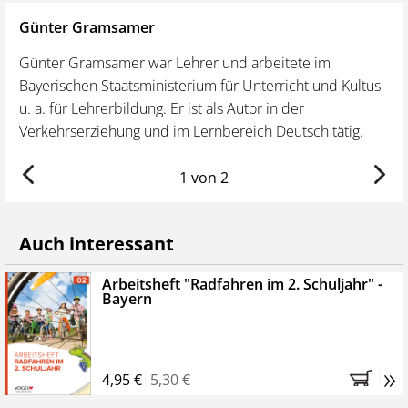
Günter Gramsamer
Os
Günter Gramsamer war Lehrer und arbeitete im
De
ern
Bayerischen Staatsministerium für Unterricht und Kultus
Se
der
u. a. für Lehrerbildung. Er ist als Autor in der
un
Verkehrserziehung und im Lernbereich Deutsch tätig.
Ve
1 von 2
Auch interessant
Arbeitsheft "Radfahren im 2. Schuljahr" -
Bayern
»
4,95 €
5,30 €