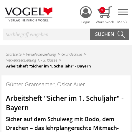
Login
0
Nav
Suche
Startseite
Verkehrserziehung
Grundschule
Verkehrserziehung 1. - 3. Klasse
Arbeitsheft "Sicher im 1. Schuljahr" - Bayern
Günter Gramsamer, Oskar Auer
Arbeitsheft "Sicher im 1. Schuljahr" -
Bayern
Sicher auf dem Schulweg mit Bodo, dem
Drachen – das lehrplangerechte Mitmach-