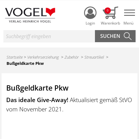
Login
0
Nav
Suche
Startseite
Verkehrserziehung
Zubehör
Streuartikel
Bußgeldkarte Pkw
Bußgeldkarte Pkw
Das ideale Give-Away!
Aktualisiert gemäß StVO
vom November 2021.