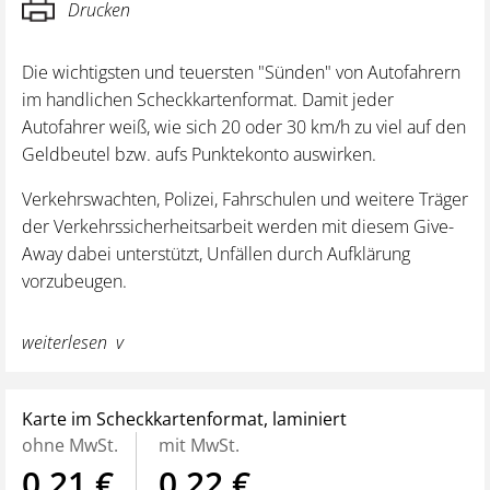
Drucken
Die wichtigsten und teuersten "Sünden" von Autofahrern
im handlichen Scheckkartenformat. Damit jeder
Autofahrer weiß, wie sich 20 oder 30 km/h zu viel auf den
Geldbeutel bzw. aufs Punktekonto auswirken.
Verkehrswachten, Polizei, Fahrschulen und weitere Träger
der Verkehrssicherheitsarbeit werden mit diesem Give-
Away dabei unterstützt, Unfällen durch Aufklärung
vorzubeugen.
Integration neuer "Verstöße" wie Rettungsgasse oder
weiterlesen
Handy am Steuer
Gemäß StVO vom November 2021
Karte im Scheckkartenformat, laminiert
ohne MwSt.
mit MwSt.
0,21 €
0,22 €