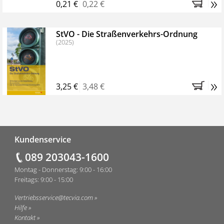
»
0,21 €
0,22 €
StVO - Die Straßenverkehrs-Ordnung
(2025)
»
3,25 €
3,48 €
Fußzeile
Kundenservice
089 203043-1600
Montag - Donnerstag: 9:00 - 16:00
Freitags: 9:00 - 15:00
Vertriebsservice@tecvia.com
Hilfe
Kontakt