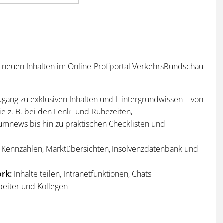
n neuen Inhalten im Online-Profiportal VerkehrsRundschau
ugang zu exklusiven Inhalten und Hintergrundwissen – von
e z. B. bei den Lenk- und Ruhezeiten,
umnews bis hin zu praktischen Checklisten und
Kennzahlen, Marktübersichten, Insolvenzdatenbank und
rk:
Inhalte teilen, Intranetfunktionen, Chats
beiter und Kollegen
n
und
Sonderhefte
der VerkehrsRundschau
per Post und