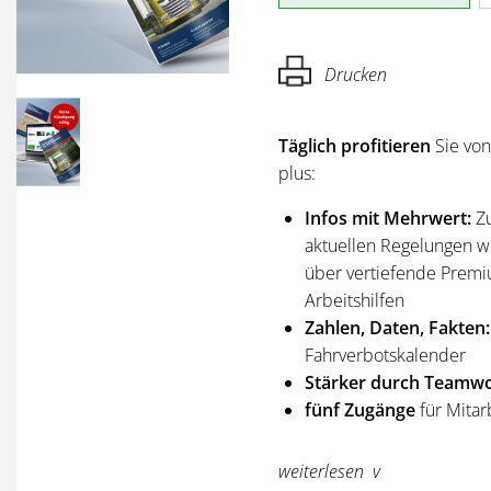
Drucken
Täglich profitieren
Sie vo
plus:
Infos mit Mehrwert:
Z
aktuellen Regelungen wi
über vertiefende Premi
Arbeitshilfen
Zahlen, Daten, Fakten:
Fahrverbotskalender
Stärker durch Teamwo
fünf Zugänge
für Mitar
Sie erhalten
alle Ausgabe
weiterlesen