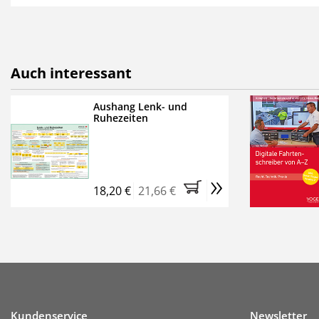
als E-Paper,
die innerhalb
Weitere Extras:
FUMO: Compliance für R
Auch interessant
Ermäßigte Teilnahmege
Kostenfreie Online-Sem
Aushang Lenk- und
Ruhezeiten
Bestellen Sie jetzt das Ve
Monate (inkl. der derzeiti
brauchen Sie nichts weit
»
entstehen keine weiteren
18,20 €
21,66 €
Kundenservice
Newsletter