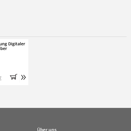
ung Digitaler
iber
»
€
Über uns