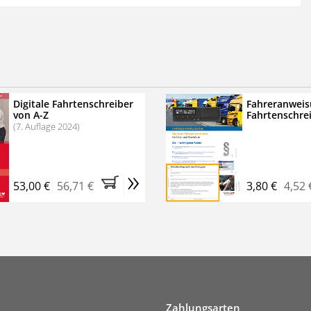
 der zweimonatigen Laufzeit
erscheinen
.
echtssichere Transportlogistik
bühren für VerkehrsRundschau Veranstaltungen
inare
Digitale Fahrtenschreiber
Fahreranweis
von A-Z
Fahrtenschre
rkehrsRundschau Profipaket im Kennenlern-Abo für zwei
(7. Auflage 2024)
g gesetzlichen MwSt. und Versandkosten).
Nach 2 Monaten
er tun, das Abonnement endet automatisch, es
»
 Verpflichtungen.
53,00 €
56,71 €
3,80 €
4,52 
Zahlungsarten