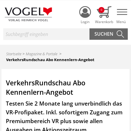
Login
0
Nav
Suche
Startseite
Magazine & Portale
VerkehrsRundschau Abo Kennenlern-Angebot
VerkehrsRundschau Abo
Kennenlern-Angebot
Testen Sie 2 Monate lang unverbindlich das
VR-Profipaket. Inkl. sofortigem Zugang zum
Premiumbereich VR plus sowie
allen
Ausgaben im Aktionszeitraum.