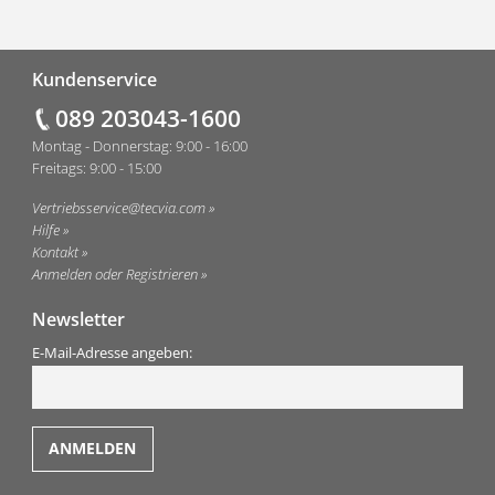
Fußzeile
Kundenservice
089 203043-1600
Montag - Donnerstag: 9:00 - 16:00
Freitags: 9:00 - 15:00
Vertriebsservice@tecvia.com
Hilfe
Kontakt
Anmelden oder Registrieren
Newsletter
E-Mail-Adresse angeben: