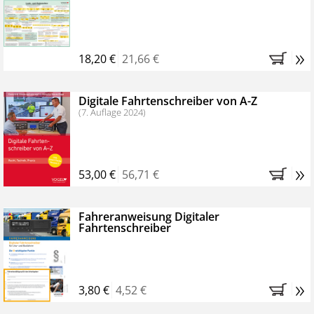
Kostenfreie Online-Seminare
Bestellen Sie jetzt das VerkehrsRundschau Profipaket im
»
Kennenlern-Abo für zwei Monate (inkl. der derzeitig
18,20 €
21,66 €
gesetzlichen MwSt. und Versandkosten).
Nach 2
Monaten brauchen Sie nichts weiter tun, das
Digitale Fahrtenschreiber von A-Z
Abonnement endet automatisch, es entstehen keine
(7. Auflage 2024)
weiteren Verpflichtungen.
»
53,00 €
56,71 €
Fahreranweisung Digitaler
Fahrtenschreiber
»
3,80 €
4,52 €