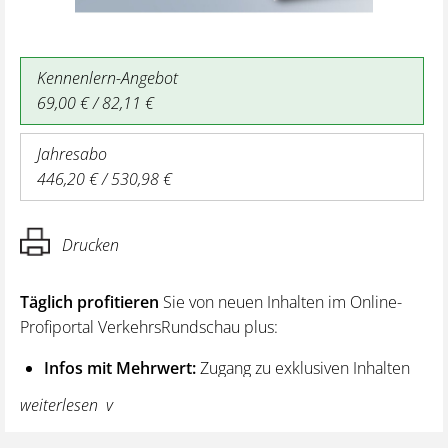
Kennenlern-Angebot
69,00 € / 82,11 €
Jahresabo
446,20 € / 530,98 €
Drucken
Täglich profitieren
Sie von neuen Inhalten im Online-
Profiportal VerkehrsRundschau plus:
Infos mit Mehrwert:
Zugang zu exklusiven Inhalten
und Hintergrundwissen – von aktuellen Regelungen
weiterlesen
wie z. B. bei den Lenk- und Ruhezeiten,
über vertiefende Premiumnews bis hin zu praktischen